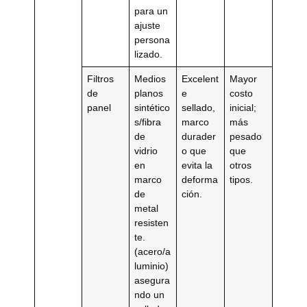
para un
ajuste
persona
lizado.
Filtros
Medios
Excelent
Mayor
de
planos
e
costo
panel
sintético
sellado,
inicial;
s/fibra
marco
más
de
durader
pesado
vidrio
o que
que
en
evita la
otros
marco
deforma
tipos.
de
ción.
metal
resisten
te.
(acero/a
luminio)
asegura
ndo un