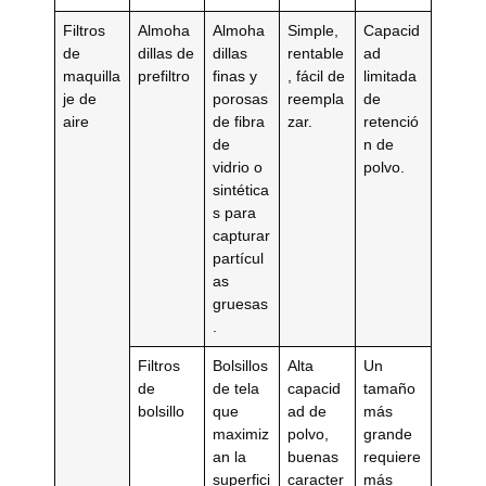
Filtros
Almoha
Almoha
Simple,
Capacid
de
dillas de
dillas
rentable
ad
maquilla
prefiltro
finas y
, fácil de
limitada
je de
porosas
reempla
de
aire
de fibra
zar.
retenció
de
n de
vidrio o
polvo.
sintética
s para
capturar
partícul
as
gruesas
.
Filtros
Bolsillos
Alta
Un
de
de tela
capacid
tamaño
bolsillo
que
ad de
más
maximiz
polvo,
grande
an la
buenas
requiere
superfici
caracter
más