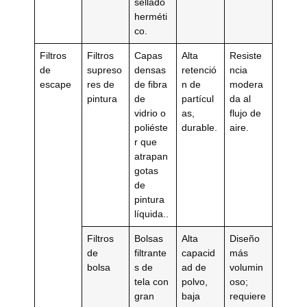
sellado
herméti
co.
Filtros
Filtros
Capas
Alta
Resiste
de
supreso
densas
retenció
ncia
escape
res de
de fibra
n de
modera
pintura
de
partícul
da al
vidrio o
as,
flujo de
poliéste
durable.
aire.
r que
atrapan
gotas
de
pintura
líquida..
Filtros
Bolsas
Alta
Diseño
de
filtrante
capacid
más
bolsa
s de
ad de
volumin
tela con
polvo,
oso;
gran
baja
requiere