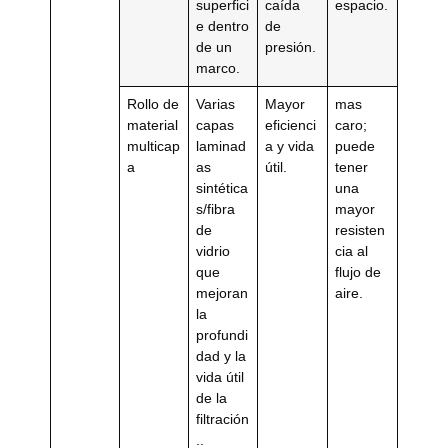
superfici
caída
espacio.
e dentro
de
de un
presión.
marco.
Rollo de
Varias
Mayor
mas
material
capas
eficienci
caro;
multicap
laminad
a y vida
puede
a
as
útil.
tener
sintética
una
s/fibra
mayor
de
resisten
vidrio
cia al
que
flujo de
mejoran
aire.
la
profundi
dad y la
vida útil
de la
filtración
..