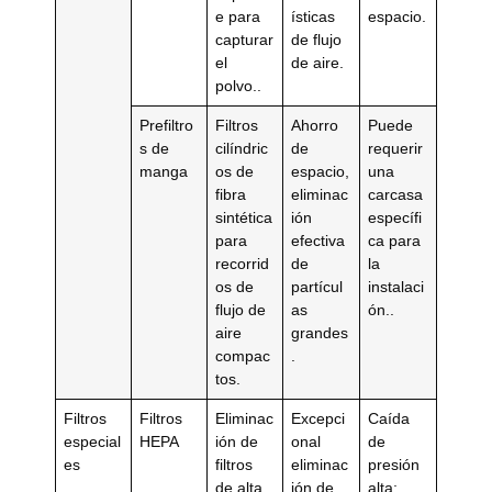
e para
ísticas
espacio.
capturar
de flujo
el
de aire.
polvo..
Prefiltro
Filtros
Ahorro
Puede
s de
cilíndric
de
requerir
manga
os de
espacio,
una
fibra
eliminac
carcasa
sintética
ión
específi
para
efectiva
ca para
recorrid
de
la
os de
partícul
instalaci
flujo de
as
ón..
aire
grandes
compac
.
tos.
Filtros
Filtros
Eliminac
Excepci
Caída
especial
HEPA
ión de
onal
de
es
filtros
eliminac
presión
de alta
ión de
alta;