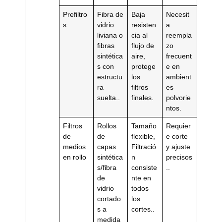
Prefiltro
Fibra de
Baja
Necesit
s
vidrio
resisten
a
liviana o
cia al
reempla
fibras
flujo de
zo
sintética
aire,
frecuent
s con
protege
e en
estructu
los
ambient
ra
filtros
es
suelta..
finales.
polvorie
ntos.
Filtros
Rollos
Tamaño
Requier
de
de
flexible,
e corte
medios
capas
Filtració
y ajuste
en rollo
sintética
n
precisos
s/fibra
consiste
..
de
nte en
vidrio
todos
cortado
los
s a
cortes..
medida