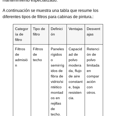
mantenimiento especializado.
A continuación se muestra una tabla que resume los
diferentes tipos de filtros para cabinas de pintura.:
Categor
Tipo de
Definici
Ventajas
Desvent
ía de
filtro
ón
ajas
filtro
Filtros
Filtros
Paneles
Capacid
Retenci
de
de
rígidos
ad de
ón de
admisió
techo
o
polvo
polvo
n
semirríg
modera
limitada
idos de
da, flujo
en
fibra de
de aire
compar
vidrio/si
constant
ación
ntético
e, baja
con
montad
resisten
otros.
os en
cia.
rejillas
de
techo.