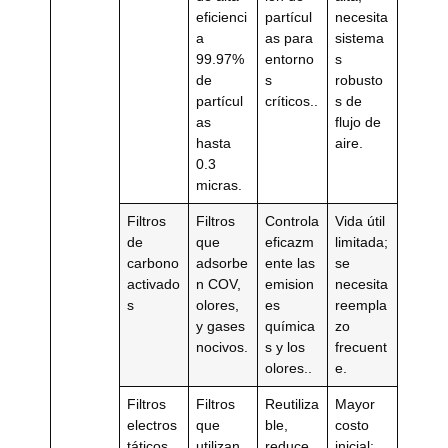
eficienci
partícul
necesita
a
as para
sistema
99.97%
entorno
s
de
s
robusto
partícul
críticos..
s de
as
flujo de
hasta
aire.
0.3
micras.
Filtros
Filtros
Controla
Vida útil
de
que
eficazm
limitada;
carbono
adsorbe
ente las
se
activado
n COV,
emision
necesita
s
olores,
es
reempla
y gases
química
zo
nocivos.
s y los
frecuent
olores..
e.
Filtros
Filtros
Reutiliza
Mayor
electros
que
ble,
costo
táticos
utilizan
reduce
inicial;