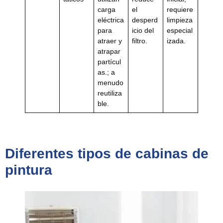
carga
el
requiere
eléctrica
desperd
limpieza
para
icio del
especial
atraer y
filtro.
izada.
atrapar
partícul
as.; a
menudo
reutiliza
ble.
Diferentes tipos de cabinas de
pintura