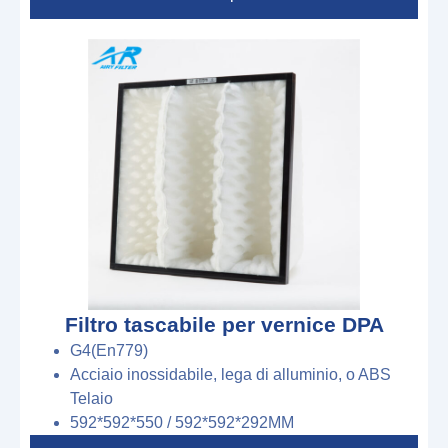
Filtro tascabile per vernice DPA
G4(En779)
Acciaio inossidabile, lega di alluminio, o ABS
Telaio
592*592*550
/
592*592*292
M
M