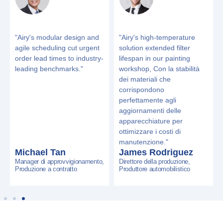
"
Airy's high-temperature
"
Airy's bio-based materials
solution extended filter
and rapid prototyping
lifespan in our painting
enabled pre-deadline
workshop
, Con la stabilità
compliance with EU
dei materiali che
regulations across our
corrispondono
production lines.
"
perfettamente agli
aggiornamenti delle
apparecchiature per
ottimizzare i costi di
manutenzione."
Sophie Müller
James Rodriguez
Responsabile della sostenibilità,
Direttore della produzione,
Gruppo di trasformazione
Produttore automobilistico
alimentare