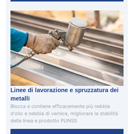
Linee di lavorazione e spruzzatura dei
metalli
Blocca e contiene efficacemente più nebbia
d'olio e nebbia di vernice,
migliorare la stabilità
della linea e
prodotto
P
UN
S
S