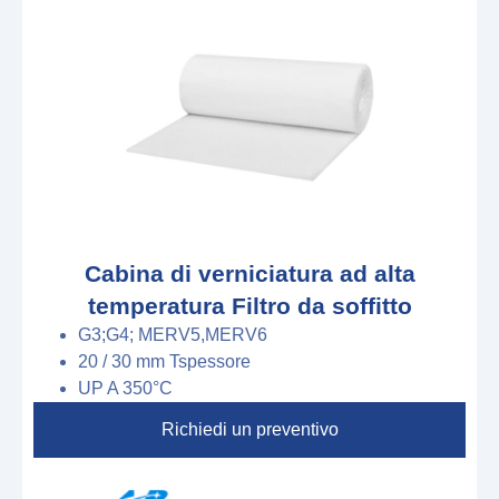
Cabina di verniciatura ad alta
temperatura Filtro da soffitto
G3;G4; MERV5,MERV6
2
0
/
3
0
mm
T
spessore
U
P
A
350°C
Richiedi un preventivo