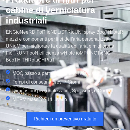
cabine di verniciatura
industriali
E
N
G
io
N
e
e
R
D
F
o
R
io
N
D
tu
S
T
R
io
UN
l
spray
B
o
o
T
H
,
o
tu
R
mezzi e componenti per filtri dell'aria personalizzati
UN
io
M
per migliorare la qualità dell’aria e migliorarla
F
io
T
R
UN
T
io
o
N
efficienza
w
H
io
l
e
io
M
P
UN
C
T
io
N
G
B
o
o
T
H
T
H
R
o
tu
G
H
P
tu
T
.
MOQ basso a partire da 20 rotoli / 200 set
Tempi di consegna brevi 7 Giorni
Dimensioni personalizzabili, Spessore, e Cornici
MERV massimo 14 Livello
Richiedi un preventivo gratuito