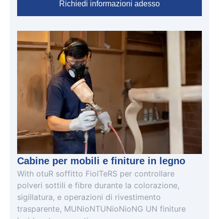
Richiedi informazioni adesso
Cabine per mobili e finiture in legno
W
ith
o
tu
R
soffitto
F
io
l
T
e
R
S
per controllare
polveri sottili e fibre durante la colorazione,
sigillatura, e operazioni di rivestimento
trasparente
,
M
UN
io
N
T
UN
io
N
io
N
G
UN
finiture