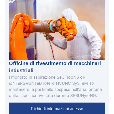
Officine di rivestimento di macchinari
industriali
F
montato in aspirazione
S
e
C
T
io
o
N
S
o
R
io
N
T
e
R
G
R
UN
T
e
D
io
N
T
o
H
V
UN
C
S
y
S
T
e
M
T
o
mantenere le particelle sospese nell'aria lontane
dalle superfici rivestite durante
S
P
R
UN
y
io
N
G
.
Richiedi informazioni adesso