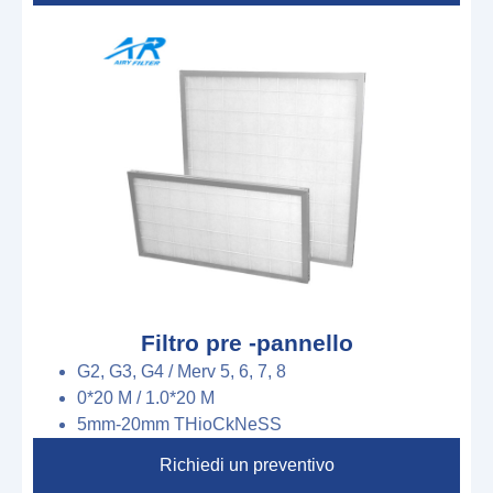
Filtro pre -pannello
G2, G3, G4 / Merv 5, 6, 7, 8
0*20 M
/
1.0*20 M
5mm-20mm
T
H
io
C
k
N
e
S
S
Richiedi un preventivo