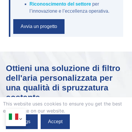
Riconoscimento del settore
per
l’innovazione e l’eccellenza operativa.
Avvia un progetto
Ottieni una soluzione di filtro
dell'aria personalizzata per
una qualità di spruzzatura
costante
This website uses cookies to ensure you get the best
Sia che tu abbia bisogno di filtrazione di livello
exprerience on our website.
industriale o soluzioni di retrofit rapido, Forniamo
filtri ingegnerizzati di precisione per ottimizzare le
tue operazioni.