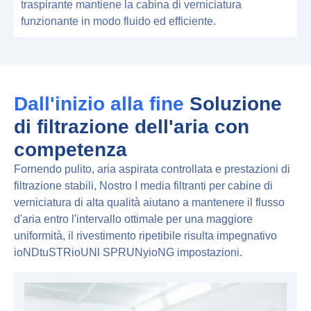
traspirante mantiene la cabina di verniciatura
funzionante in modo fluido ed efficiente.
Dall'inizio alla fine
Soluzione
di filtrazione dell'aria con
competenza
Fornendo pulito, aria aspirata controllata e prestazioni di
filtrazione stabili,
Nostro
I media filtranti per cabine di
verniciatura di alta qualità aiutano a mantenere il flusso
d'aria entro l'intervallo ottimale per una maggiore
uniformità, il rivestimento ripetibile risulta impegnativo
io
N
D
tu
S
T
R
io
UN
l
S
P
R
UN
y
io
N
G
impostazioni.