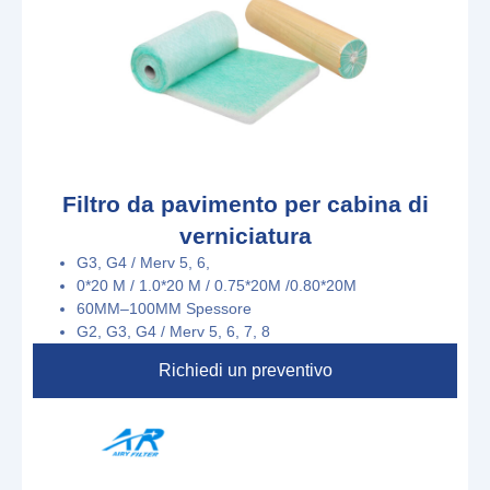
Filtro da pavimento per cabina di
verniciatura
G3, G4 / Merv 5, 6,
0*20 M
/
1.0*20 M
/
0.75*20M
/
0.80*20M
6
0
M
M
–
1
0
0
M
M
Spessore
G2, G3, G4 / Merv 5, 6, 7, 8
Richiedi un preventivo