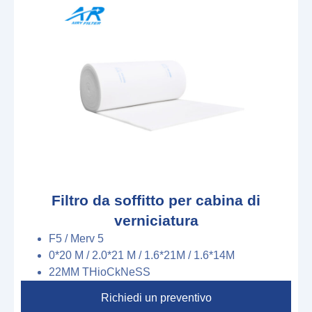
Filtro da soffitto per cabina di
verniciatura
F5 / Merv 5
0*20 M
/
2.0*21 M
/
1.6*21M
/
1.6*14M
2
2
M
M
T
H
io
C
k
N
e
S
S
Richiedi un preventivo