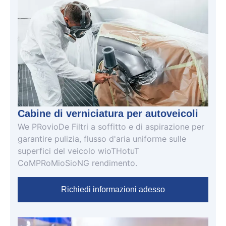
Cabine di verniciatura per autoveicoli
W
e
P
R
o
v
io
D
e
Filtri a soffitto e di aspirazione per
garantire pulizia, flusso d'aria uniforme sulle
superfici del veicolo
w
io
T
H
o
tu
T
C
o
M
P
R
o
M
io
S
io
N
G
rendimento
.
Richiedi informazioni adesso