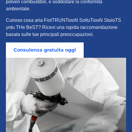
polveri combustibili, e soddisfare la conformità
ambientale.
Curioso cosa
aria
F
io
l
T
R
UN
T
io
o
N
S
o
l
tu
T
io
o
N
S
tu
io
T
S
y
o
tu
T
H
e
B
e
S
T
? Ricevi una rapida raccomandazione
basata sulle tue principali preoccupazioni.
Consulenza gratuita oggi