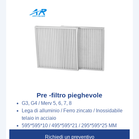
Pre -filtro pieghevole
G3, G4 / Merv 5, 6, 7, 8
Lega di alluminio
/
Ferro zincato / Inossidabile
telaio in acciaio
595*595*10
/
495*595*21
/
295*595*25
M
M
Richiedi un preventivo