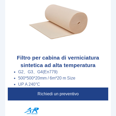
Filtro per cabina di verniciatura
sintetica ad alta temperatura
G2、G3、G4(En779)
500*500*20mm
/
6m*20 m
S
ize
U
P
A
240°C
Richiedi un preventivo