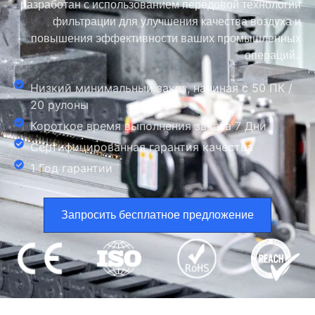
разработан с использованием передовой технологии
фильтрации для улучшения качества воздуха и
повышения эффективности ваших промышленных
операций..
Низкий минимальный заказ, начиная с 50 ПК /
20 рулоны
Короткое время выполнения заказа 7 Дни
Сертифицированная гарантия качества
1 Год гарантии
Запросить бесплатное предложение