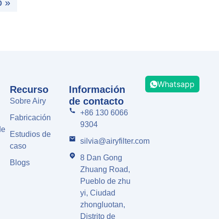
o »
Whatsapp
Recurso
Información
de contacto
Sobre Airy
+86 130 6066
Fabricación
9304
de
Estudios de
silvia@airyfilter.com
caso
8 Dan Gong
Blogs
Zhuang Road,
Pueblo de zhu
yi, Ciudad
zhongluotan,
Distrito de