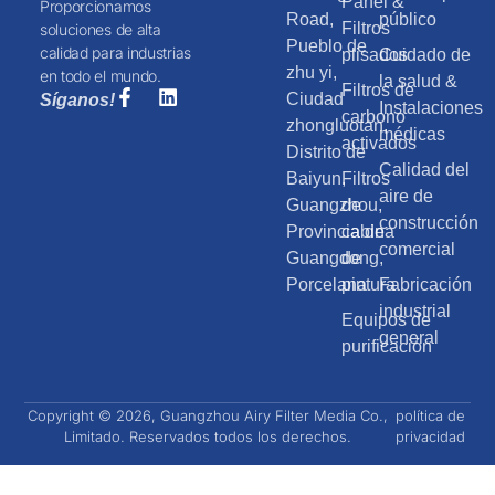
Panel &
Proporcionamos
Road,
público
Filtros
soluciones de alta
Pueblo de
calidad para industrias
plisados
Cuidado de
zhu yi,
en todo el mundo.
la salud &
Filtros de
Ciudad
Síganos!
Instalaciones
carbono
zhongluotan,
médicas
activados
Distrito de
Calidad del
Baiyun,
Filtros
aire de
Guangzhou,
de
construcción
Provincia de
cabina
comercial
Guangdong,
de
Porcelana
pintura
Fabricación
industrial
Equipos de
general
purificación
Copyright © 2026, Guangzhou Airy Filter Media Co.,
política de
Limitado. Reservados todos los derechos.
privacidad