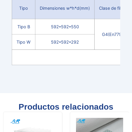
Tipo
Dimensiones w*h*d(mm)
Clase de filtro
Tipo B
592*592*550
G4(En779)
Tipo W
592*592*292
Productos relacionados