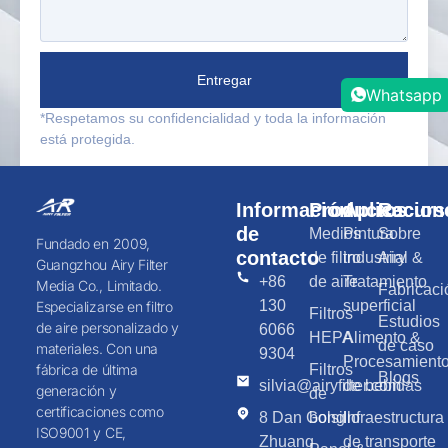
Entregar
Whatsapp
*Respetamos su confidencialidad y toda la información
está protegida.
Información
Productos
Aplicacion
Recurs
de
Medios
Pintura
Sobre
Fundado en 2009,
contacto
de filtro
industrial &
Airy
Guangzhou Airy Filter
+86
de aire
Tratamiento
Media Co., Limitado.
Fabricaci
130
superficial
Especializarse en filtro
Filtros
Estudios
de aire personalizado y
6066
HEPA
Alimento &
de caso
materiales. Con una
9304
Procesamient
Filtros
fábrica de última
Blogs
silvia@airyfilter.com
de bebidas
generación y
de
certificaciones como
8 Dan Gong
bolsillo
Infraestructura
ISO9001 y CE,
Zhuang
de transporte