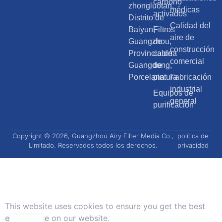
carbono
zhongluotan,
médicas
activados
Distrito de
Calidad del
Baiyun,
Filtros
aire de
Guangzhou,
de
construcción
Provincia de
cabina
comercial
Guangdong,
de
Porcelana
pintura
Fabricación
industrial
Equipos de
general
purificación
Copyright © 2026, Guangzhou Airy Filter Media Co.,
política de
Limitado. Reservados todos los derechos.
privacidad
This website uses cookies to ensure you get the best
exprerience on our website.