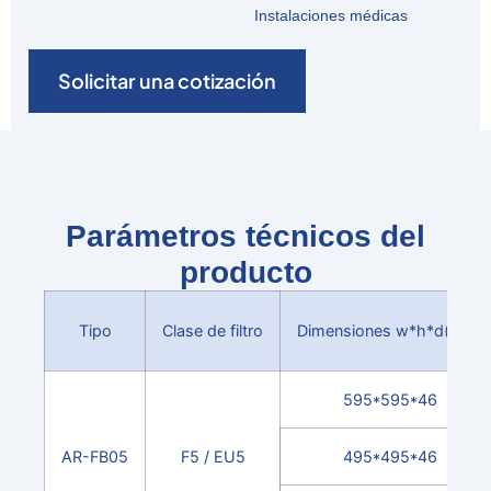
Instalaciones médicas
Solicitar una cotización
Parámetros técnicos del
producto
Tipo
Clase de filtro
Dimensiones w*h*d(mm)
595*595*46
AR-FB05
F5 / EU5
495*495*46