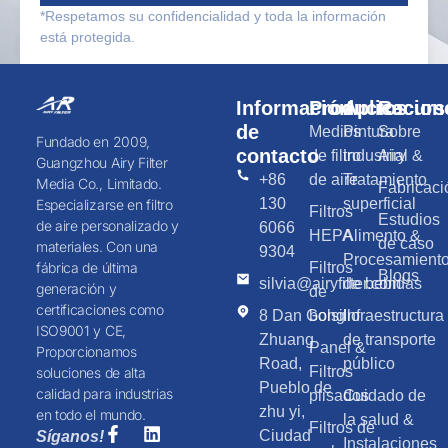
*Respetamos su confidencialidad y toda la información
está protegida.
Información
Productos
Aplicacion
Recurs
de
Medios
Pintura
Sobre
Fundado en 2009,
contacto
de filtro
industrial &
Airy
Guangzhou Airy Filter
+86
de aire
Tratamiento
Media Co., Limitado.
Fabricaci
130
superficial
Especializarse en filtro
Filtros
Estudios
de aire personalizado y
6066
HEPA
Alimento &
de caso
materiales. Con una
9304
Procesamient
Filtros
fábrica de última
Blogs
silvia@airyfilter.com
de bebidas
generación y
de
certificaciones como
8 Dan Gong
bolsillo
Infraestructura
ISO9001 y CE,
Zhuang
de transporte
Panel &
Proporcionamos
Road,
público
Filtros
soluciones de alta
Pueblo de
calidad para industrias
plisados
Cuidado de
zhu yi,
en todo el mundo.
la salud &
Filtros de
Ciudad
Síganos!
Instalaciones