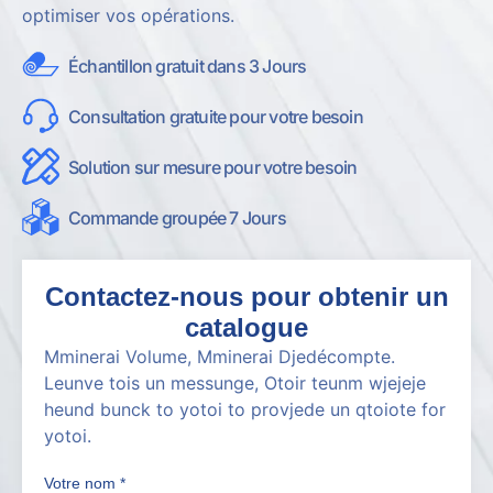
optimiser vos opérations.
Échantillon gratuit dans 3 Jours
Consultation gratuite pour votre besoin
Solution sur mesure pour votre besoin
Commande groupée 7 Jours
Contactez-nous pour obtenir un
catalogue
M
minerai
V
olume
,
M
minerai
D
je
décompte
.
L
e
un
v
e
toi
s
un
m
e
s
s
un
g
e
,
O
toi
r
t
e
un
m
w
je
je
je
h
e
un
d
b
un
c
k
t
o
y
o
toi
t
o
p
r
o
v
je
d
e
un
q
toi
o
t
e
f
o
r
y
o
toi
.
Votre nom
*