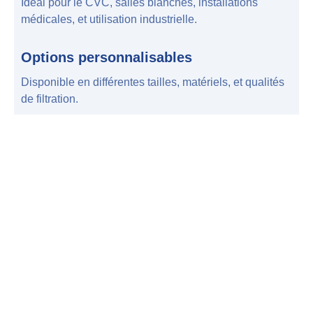
Idéal pour le CVC, salles blanches, installations
médicales, et utilisation industrielle.
Options personnalisables
Disponible en différentes tailles, matériels, et qualités
de filtration.
Filtre HEPA complet pour la
précision industrielle
Que vous préfériez les filtres multimédias ou encadrés,
Airy fournit des solutions de bout en bout adaptées à vos
besoins. Nos produits combinent une qualité de qualité
supérieure, Matériaux écologiques, et des conceptions
innovantes pour améliorer chaque application.