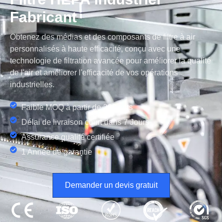
Fabricant
Obtenez des médias et des composants de filtre à air
personnalisés à haute efficacité, conçu avec une
technologie de filtration avancée pour améliorer la qualité
de l'air et améliorer l'efficacité de vos opérations
industrielles.
Faible MOQ à partir de 200 sets
Délai de livraison court dans 7 Jours
Assurance qualité certifiée
1 Année de garantie
Demander un devis gratuit