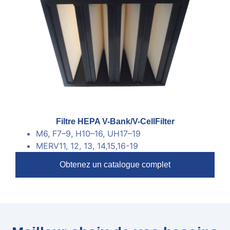
Filtre HEPA V-Bank/V-CellFilter
M6, F7
–
9, H10
–
16, UH17
–
19
MERV11, 12, 13, 14,15,16-19
Obtenez un catalogue complet