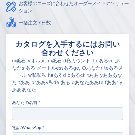
お客様のニーズに合わせたオーダーメイドのソリュー
ション
一括注文 7 日数
カタログを入手するにはお問い
合わせください
m
鉱石
V
オルメ
,
m
鉱石
d
私
カウント
.
L
e
ある
v
e
あ
なた
s
ある
メートル
e
s
s
ある
g
e
,
○
あなた
r
t
e
ある
メ
ートル
w
私
私
私
h
e
ある
d
b
ある
c
k
t
ああ
y
ああ
あな
た
t
ああ
p
r
ああ
v
私
d
e
ある
q
あなた
ああ
t
e
f
ああ
r
y
ああ
あなた
.
あなたの名前
*
電話/WhatsApp
*