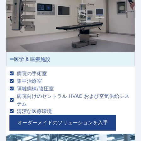
医学 & 医療施設
病院の手術室
集中治療室
隔離病棟/陰圧室
病院向けのセントラル HVAC および空気供給シス
テム
清潔な医療環境
オーダーメイドのソリューションを入手