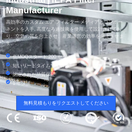
Manufacturer
高効率のカスタム エア フィルター メディアとコンポー
ネントを入手, 高度なろ過技術を使用して設計されてお
り、空気の質を向上させ、産業運営の効率を向上させま
す。.
低MOQスタート 200 セット
短いリードタイムで 7 日数
認定された品質保証
1 年保証
無料見積もりをリクエストしてください