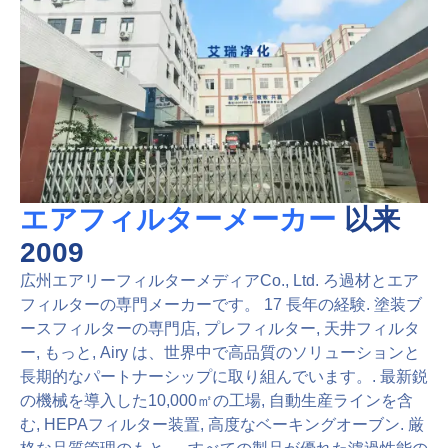
エアフィルターメーカー
以来
2009
広州エアリーフィルターメディアCo., Ltd. ろ過材とエア
フィルターの専門メーカーです。 17 長年の経験. 塗装ブ
ースフィルターの専門店, プレフィルター, 天井フィルタ
ー, もっと, Airy は、世界中で高品質のソリューションと
長期的なパートナーシップに取り組んでいます。. 最新鋭
の機械を導入した10,000㎡の工場, 自動生産ラインを含
む, HEPAフィルター装置, 高度なベーキングオーブン. 厳