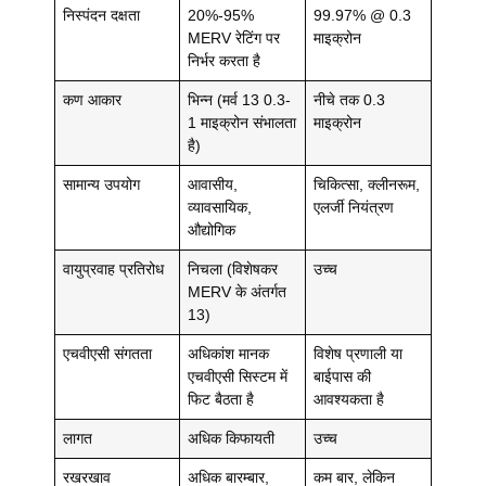
निस्पंदन दक्षता
20%-95%
99.97% @ 0.3
MERV रेटिंग पर
माइक्रोन
निर्भर करता है
कण आकार
भिन्न (मर्व 13 0.3-
नीचे तक 0.3
1 माइक्रोन संभालता
माइक्रोन
है)
सामान्य उपयोग
आवासीय,
चिकित्सा, क्लीनरूम,
व्यावसायिक,
एलर्जी नियंत्रण
औद्योगिक
वायुप्रवाह प्रतिरोध
निचला (विशेषकर
उच्च
MERV के अंतर्गत
13)
एचवीएसी संगतता
अधिकांश मानक
विशेष प्रणाली या
एचवीएसी सिस्टम में
बाईपास की
फिट बैठता है
आवश्यकता है
लागत
अधिक किफायती
उच्च
रखरखाव
अधिक बारम्बार,
कम बार, लेकिन