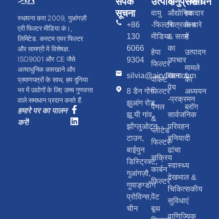
संपर्क
उत्पादों
अनुप्रयोग
संसाधन
सूचना
वायु
औद्योगिक
हवादार
स्थापना करा 2009, गुआंगज़ौ
+86
-फिल्टर
चित्रकला
के बारे
एरी फिल्टर मीडिया कं।,
130
मीडिया
& सतह
में
लिमिटेड. कस्टम एयर फिल्टर
6066
का
और सामग्री में विशेषज्ञ.
हेपा
उत्पादन
ISO9001 और CE जैसे
9304
उपचार
फिल्टर
मामले
अत्याधुनिक कारखाने और
silvia@airyfilter.com
खाना &
पॉकेट
का
प्रमाणपत्रों के साथ, हम दुनिया
पेय
भर में उद्योगों के लिए उच्च गुणवत्ता
8 डैन गोंग
फिल्टर
अध्ययन
-प्रक्रमन
वाले समाधान प्रदान करते हैं.
झुआंग रोड,
पैनल
ब्लॉग
हमारे पर का पालन
झू यी गांव,
सार्वजनिक
&
करें!
झोंग्लुओटन
परिवहन
प्लीटेड
टाउन,
बुनियादी
फिल्टर
बाईयुन
ढांचा
सक्रिय
डिस्ट्रिक्ट,
स्वास्थ्य
कार्बन
गुआंगज़ौ,
देखभाल &
फिल्टर
गुयाङ्ग्डोंग
चिकित्सकीय
प्रोविन्स,
पेंट
सुविधाएं
चीन
बूथ
वाणिज्यिक