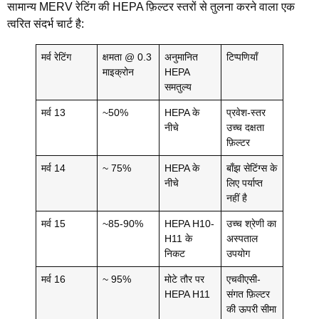
सामान्य MERV रेटिंग की HEPA फ़िल्टर स्तरों से तुलना करने वाला एक
त्वरित संदर्भ चार्ट है:
मर्व रेटिंग
क्षमता @ 0.3
अनुमानित
टिप्पणियाँ
माइक्रोन
HEPA
समतुल्य
मर्व 13
~50%
HEPA के
प्रवेश-स्तर
नीचे
उच्च दक्षता
फ़िल्टर
मर्व 14
~ 75%
HEPA के
बाँझ सेटिंग्स के
नीचे
लिए पर्याप्त
नहीं है
मर्व 15
~85-90%
HEPA H10-
उच्च श्रेणी का
H11 के
अस्पताल
निकट
उपयोग
मर्व 16
~ 95%
मोटे तौर पर
एचवीएसी-
HEPA H11
संगत फ़िल्टर
की ऊपरी सीमा