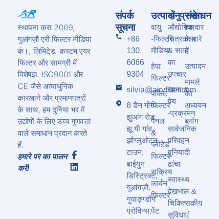
संपर्क
उत्पादों
अनुप्रयोग
संसाधन
सूचना
स्थापना करा 2009,
वायु
औद्योगिक
हवादार
गुआंगज़ौ एरी फिल्टर मीडिया
+86
-फिल्टर
चित्रकला
के बारे
कं।, लिमिटेड. कस्टम एयर
130
मीडिया
& सतह
में
फिल्टर और सामग्री में
6066
का
हेपा
उत्पादन
विशेषज्ञ. ISO9001 और
9304
उपचार
फिल्टर
मामले
CE जैसे अत्याधुनिक
silvia@airyfilter.com
खाना &
पॉकेट
का
कारखाने और प्रमाणपत्रों
पेय
8 डैन गोंग
फिल्टर
अध्ययन
के साथ, हम दुनिया भर में
-प्रक्रमन
झुआंग रोड,
उद्योगों के लिए उच्च गुणवत्ता
पैनल
ब्लॉग
झू यी गांव,
सार्वजनिक
वाले समाधान प्रदान करते
&
झोंग्लुओटन
परिवहन
हैं.
प्लीटेड
टाउन,
बुनियादी
फिल्टर
हमारे पर का पालन
बाईयुन
ढांचा
करें!
सक्रिय
डिस्ट्रिक्ट,
स्वास्थ्य
कार्बन
गुआंगज़ौ,
देखभाल &
फिल्टर
गुयाङ्ग्डोंग
चिकित्सकीय
प्रोविन्स,
पेंट
सुविधाएं