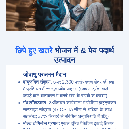
छिपे हुए खतरे
भोजन में & पेय पदार्थ
उत्पादन
जीवाणु प्रजनन मैदान
वायुजनित संदूषण:
ऊपर 2,300 प्रसंस्करण क्षेत्र की हवा
में प्रति घन मीटर सूक्ष्मजीव पाए गए (उच्च आर्द्रता वाले
कपड़े वाले वातावरण में कच्चे मांस के संपर्क के बराबर)
गंध लॉकडाउन:
28किण्वन कार्यशाला में पीपीएम हाइड्रोजन
सल्फाइड सांद्रता (4x OSHA सीमा से अधिक, के साथ
सहसंबद्ध 37% सिरदर्द से संबंधित अनुपस्थिति में वृद्धि)
मोल्ड डोमिनोज़ प्रभाव:
एकल दूषित पैकेजिंग इकाई ट्रिगर