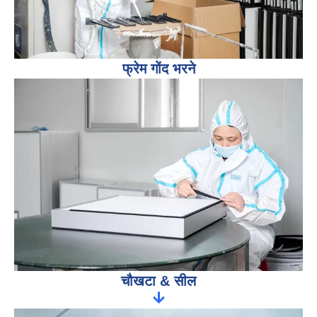
फ्रेम गोंद भरने
चौखटा & सील