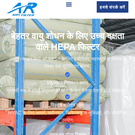
हमसे संपर्क करें
बेहतर वायु शोधन के लिए उच्च दक्षता
वाले HEPA फिल्टर
अल्ट्रा-फाइन कणों को पकड़ने के लिए इंजीनियर, महत्वपूर्ण वातावरण में
स्वच्छ हवा सुनिश्चित करना.
99.99% निस्पंदन दक्षता
प्रभावी रूप से हवाई संदूषकों को छोटे के रूप में हटा देता है 0.3 माइक्रोन.
विस्तृत आवेदन सीमा
HVAC के लिए आदर्श, क्लीनरूम, चिकित्सकीय सुविधाएं, और औद्योगिक
उपयोग.
अनुकूलन योग्य विकल्प