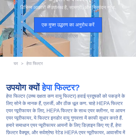
विभिन्न आकारों में उपलब्ध है, सामग्री, और निस्पंदन ग्रेड.
एक मुफ्त उद्धरण का अनुरोध करें
*
एल
ओव
एम
हे
क्यू
एफ
आर
हे
एम
2
0
0
पी
सी
एस
घर
>
हेपा फिल्टर
उपयोग क्यों
हेपा फिल्टर?
हेपा फिल्टर (उच्च दक्षता कण वायु फिल्टर) हवाई प्रदूषकों को पकड़ने के
लिए सोने के मानक हैं, एलर्जी, और ठीक धूल कण. चाहे HEPA फिल्टर
एयर प्यूरीफायर के लिए, HEPA फिल्टर के साथ एयर क्लीनर, या आयन
एयर प्यूरीफायर, ये फिल्टर इनडोर वायु गुणवत्ता में काफी सुधार करते हैं.
हमारे समाधान एयर प्यूरीफायर आयनों के लिए डिज़ाइन किए गए हैं, हेपा
फ़िल्टर वैक्यूम, और सर्वश्रेष्ठ रेटेड HEPA एयर प्यूरीफायर, आवासीय में