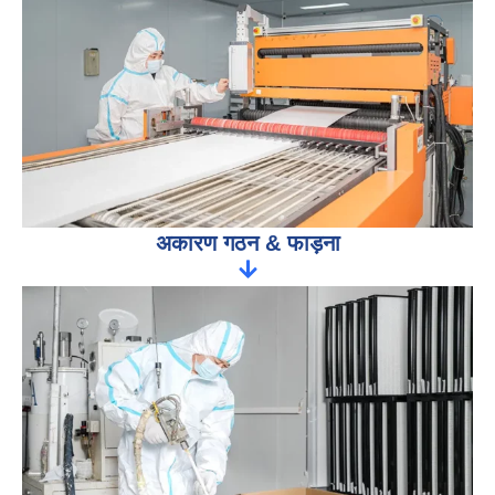
अकारण गठन & फाड़ना