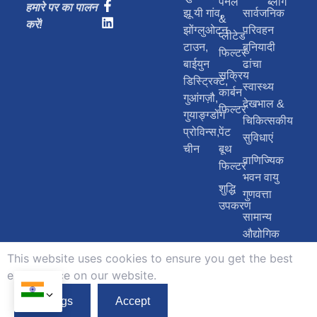
पैनल
ब्लॉग
हमारे पर का पालन
झू यी गांव,
सार्वजनिक
&
करें!
झोंग्लुओटन
परिवहन
प्लीटेड
टाउन,
बुनियादी
फिल्टर
बाईयुन
ढांचा
सक्रिय
डिस्ट्रिक्ट,
स्वास्थ्य
कार्बन
गुआंगज़ौ,
देखभाल &
फिल्टर
गुयाङ्ग्डोंग
चिकित्सकीय
प्रोविन्स,
पेंट
सुविधाएं
चीन
बूथ
वाणिज्यिक
फिल्टर
भवन वायु
शुद्धि
गुणवत्ता
उपकरण
सामान्य
औद्योगिक
विनिर्माण
This website uses cookies to ensure you get the best
exprerience on our website.
कॉपीराइट © 2026, गुआंगज़ौ एरी फिल्टर मीडिया कं।, लिमिटेड.
गोपनीयता
सर्वाधिकार सुरक्षित.
नीति