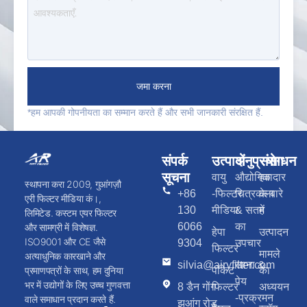
जमा करना
*हम आपकी गोपनीयता का सम्मान करते हैं और सभी जानकारी संरक्षित हैं.
संपर्क
उत्पादों
अनुप्रयोग
संसाधन
सूचना
वायु
औद्योगिक
हवादार
स्थापना करा 2009, गुआंगज़ौ
+86
-फिल्टर
चित्रकला
के बारे
एरी फिल्टर मीडिया कं।,
130
मीडिया
& सतह
में
लिमिटेड. कस्टम एयर फिल्टर
6066
का
और सामग्री में विशेषज्ञ.
हेपा
उत्पादन
ISO9001 और CE जैसे
9304
उपचार
फिल्टर
मामले
अत्याधुनिक कारखाने और
silvia@airyfilter.com
खाना &
पॉकेट
का
प्रमाणपत्रों के साथ, हम दुनिया
पेय
भर में उद्योगों के लिए उच्च गुणवत्ता
8 डैन गोंग
फिल्टर
अध्ययन
-प्रक्रमन
वाले समाधान प्रदान करते हैं.
झुआंग रोड,