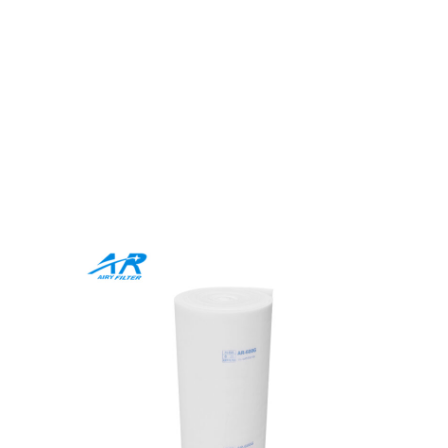
Comprehensive Spray Booth
Filter Roll for Industrial
Precision
Che tu preferisca filtri multimediali o incorniciati, Airy
fornisce soluzioni end-to-end su misura per le tue
esigenze. I nostri prodotti combinano la qualità premium,
Materiali ecologici, e design innovativi per elevare ogni
applicazione.