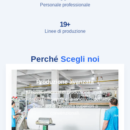
Personale professionale
20
+
Linee di produzione
Perché
Scegli noi
Produzione avanzata
I nostri processi di produzione unici
migliorano l'efficienza e la longevità del filtro,
Standard di industria superiori a
convenzionali.