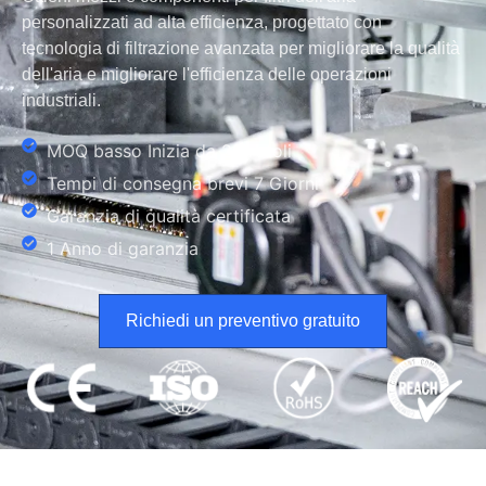
personalizzati ad alta efficienza, progettato con
tecnologia di filtrazione avanzata per migliorare la qualità
dell'aria e migliorare l'efficienza delle operazioni
industriali.
MOQ basso Inizia da 20 rotoli
Tempi di consegna brevi 7 Giorni
Garanzia di qualità certificata
1 Anno di garanzia
Richiedi un preventivo gratuito