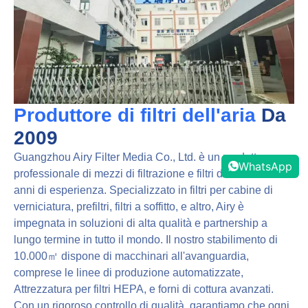
Produttore di filtri dell'aria
Da
2009
Guangzhou Airy Filter Media Co., Ltd. è un produttore
WhatsApp
professionale di mezzi di filtrazione e filtri dell'aria con 17
anni di esperienza. Specializzato in filtri per cabine di
verniciatura, prefiltri, filtri a soffitto, e altro, Airy è
impegnata in soluzioni di alta qualità e partnership a
lungo termine in tutto il mondo. Il nostro stabilimento di
10.000㎡ dispone di macchinari all'avanguardia,
comprese le linee di produzione automatizzate,
Attrezzatura per filtri HEPA, e forni di cottura avanzati.
Con un rigoroso controllo di qualità, garantiamo che ogni