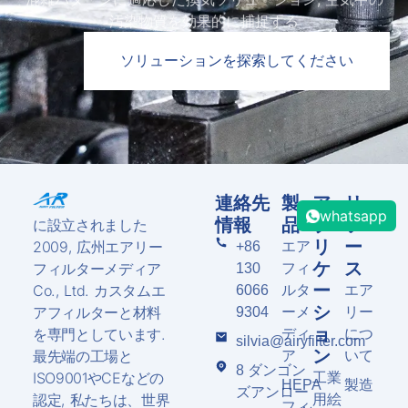
汚染物質を効果的に捕捉する
ソリューションを探索してください
連絡先
製
ア
リ
whatsapp
情報
品
プ
ソ
に設立されました
リ
ー
2009, 広州エアリー
+86
エア
ケ
ス
フィルターメディア
130
フィ
ー
Co., Ltd. カスタムエ
6066
ルタ
エア
シ
アフィルターと材料
9304
ーメ
リー
ョ
を専門としています.
ディ
につ
silvia@airyfilter.com
ン
最先端の工場と
ア
いて
8 ダンゴン
ISO9001やCEなどの
工業
HEPA
製造
ズアンロー
認定, 私たちは、世界
用絵
フィ