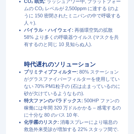
CO₂ 眠気:
ラッシュアワー中, プラットフォー
ムの CO₂ レベルが 2,500ppm に達する (のよ
うに 150 密閉されたミニバンの中で呼吸する
人々).
バイラル・ハイウェイ:
再循環空気の拡散
58% より多くの呼吸器ウイルス (マスクを共
有するのと同じ 10 見知らぬ人).
時代遅れのソリューション
プリミティブフィルター:
80% ステーション
がグラスファイバーフィルターを使用してい
ない 70% PM1粒子の (石は止まっているのに
砂が欠けているようなもの).
特大ファンのパラドックス:
500HP ファンの
稼働には年間 320 万ドルかかる – 感電するの
に十分な 80 のバス 10 年.
化学霧のリスク:
消毒スプレーにより喘息の
救急外来受診が増加する 22% スタッフ間で.