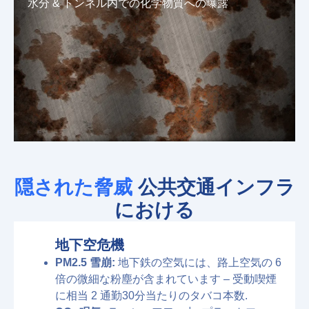
水分 & トンネル内での化学物質への曝露
隠された脅威
公共交通インフラ
における
地下空危機
PM2.5 雪崩:
地下鉄の空気には、路上空気の 6
倍の微細な粉塵が含まれています – 受動喫煙
に相当 2 通勤30分当たりのタバコ本数.