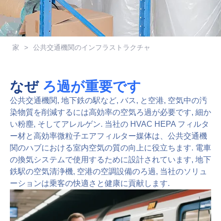
家
>
公共交通機関のインフラストラクチャ
なぜ
ろ過が重要です
公共交通機関, 地下鉄の駅など, バス, と空港, 空気中の汚
染物質を削減するには高効率の空気ろ過が必要です, 細か
い粉塵, そしてアレルゲン. 当社の HVAC HEPA フィルタ
ー材と高効率微粒子エアフィルター媒体は、公共交通機
関のハブにおける室内空気の質の向上に役立ちます. 電車
の換気システムで使用するために設計されています, 地下
鉄駅の空気清浄機, 空港の空調設備のろ過, 当社のソリュ
ーションは乗客の快適さと健康に貢献します.