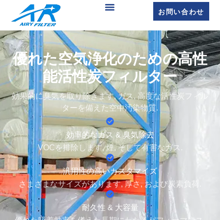
お問い合わせ
優れた空気浄化のための高性
能活性炭フィルター
効果的に臭気を取り除きます, ガス, 高度な活性炭フィル
ターを備えた空中汚染物質.
効率的なガス & 臭気除去
VOCを排除します, 煙, そして有害なガス.
汎用性の高いカスタマイズ
さまざまなサイズがあります, 厚さ, および炭素負荷.
耐久性 & 大容量