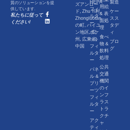
HEPA
製造
質のソリューションを提
ズアンロー
用絵
供しています.
フィ
ド, Zhu Yi村,
ケー
& 表
私たちに従って
ルタ
Zhongluotan
スス
面処
ください!
ー
の町, バイユ
タデ
理
ン地区, 広
ポケ
ィ
食べ
州, 広東省,
ット
ブロ
物 &
中国
フィ
グ
飲料
ルタ
処理
ー
公共
パネ
交通
ル &
機関
プリ
のイ
ーツ
ンフ
フィ
ラス
ルタ
トラ
ー
クチ
アク
ャ
ティ