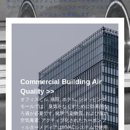
私たちは、さまざまなビジネスニーズを満たすために、
テーラードアクティベーションカーボンフィルターソリ
ューションを提供します.
Commercial Building Air
Quality >>
オフィスビル, 病院, ホテル, ショッピング
モールでは、臭気をなくすために効果的な
ろ過が必要です, 化学汚染物質, および屋内
療
空気毒素. アクティブ化されたカーボンフ
不
ィルターメディアはHVACシステムで使用