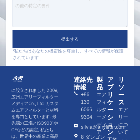
提出する
*私たちはあなたの機密性を尊重し、すべての情報が保護
されています.
連絡先
製
ア
リ
情報
品
プ
ソ
に設立されました 2009,
リ
ー
+86
エア
広州エアリーフィルター
ケ
ス
130
フィ
メディアCo., Ltd. カスタ
ー
6066
ルタ
エア
ムエアフィルターと材料
シ
を専門としています. 最
9304
ーメ
リー
先端の工場とISO9001や
ョ
ディ
につ
silvia@airyfilter.com
CEなどの認定, 私たち
ン
ア
いて
は、世界中の産業に高品
8 ダンゴン
工業