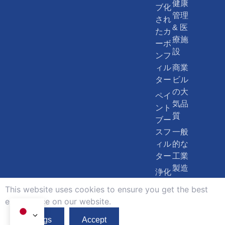
健康
ブ化
管理
され
& 医
たカ
療施
ーボ
設
ンフ
ィル
商業
ター
ビル
の大
ペイ
気品
ント
質
ブー
スフ
一般
ィル
的な
ター
工業
製造
浄化
装置
This website uses cookies to ensure you get the best
exprerience on our website.
Copyright© 2026, 広州エアリーフィルターメディア
プライバシー
Co., Ltd. 無断転載を禁じます.
ポリシー