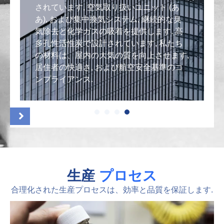
されています, 空気取り扱いユニット (あ
的
あ), および集中換気システム, 継続的な臭
の
気除去と化学ガスの吸着を提供します. 高
多孔性活性炭で設計されています, 私たち
し
の材料は、屋内の大気の質を向上させます,
気
居住者の快適さ, および航空安全基準のコ
ンプライアンス.
生産
プロセス
合理化された生産プロセスは、効率と品質を保証します.