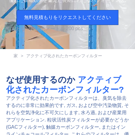
優れた吸着効率を備えた長期にわたるパフォーマンス.
無料見積もりをリクエストしてください
*
L
ああ
m
○
Q
f
r
ああ
メートル
2
0
0
p
c
s
家
>
アクティブ化されたカーボンフィルター
なぜ使用するのか
アクティブ
化されたカーボンフィルター?
アクティブ化されたカーボンフィルターは、臭気を除去
するのに非常に効果的です, ガス, および空中汚染物質, そ
れらを空気浄化に不可欠にします, 水ろ過, および産業用
アプリケーション. 粒状活性炭フィルターが必要かどうか
(GACフィルター), 触媒カーボンフィルター, またはイン
ラインチャコールフィルター, これらのフィルターは、優