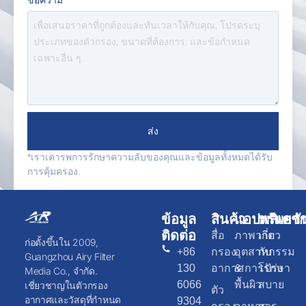
ส่ง
*เราเคารพการรักษาความลับของคุณและข้อมูลทั้งหมดได้รับ
การคุ้มครอง.
ข้อมูล
สินค้า
แอปพลิเคชั
ทรัพยา
ติดต่อ
สื่อ
ภาพวาด
เกี่ยว
ก่อตั้งขึ้นใน 2009,
+86
กรอง
อุตสาหกรรม
กับ
Guangzhou Airy Filter
130
อากาศ
& การรักษา
โปร่ง
Media Co., จำกัด.
6066
พื้นผิว
สบาย
เชี่ยวชาญในตัวกรอง
ตัว
อากาศและวัสดุที่กำหนด
9304