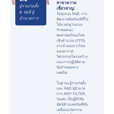
สาขาความ
ผู้ร่วมก่อตั้ง
เชี่ยวชาญ:
& ร&ดี ผู้
วัสดุกรอง R&ดี, การ
อำนวยการ
พัฒนาผลิตภัณฑ์ที่ไม่
ได้มาตรฐานแบบ
กำหนดเอง,
พลศาสตร์ของไหล
เชิงคำนวณ (CFD)
การจำลองการไหล
ของอากาศ,
วิศวกรรมโครงสร้าง,
และการปฏิบัติตาม
ข้อกำหนดทาง
เทคนิค.
ในฐานะผู้ร่วมก่อตั้ง
และ R&D ผู้อำนวย
การ AIRY FILTER,
Yanlin เป็นผู้มีวิสัย
ทัศน์ด้านเทคนิคที่ขับ
เคลื่อนนวัตกรรม