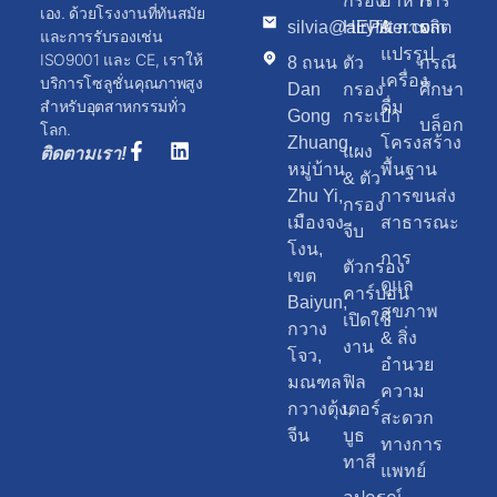
กรอง
อาหาร
การ
เอง. ด้วยโรงงานที่ทันสมัย
silvia@airyfilter.com
HEPA
& การ
ผลิต
และการรับรองเช่น
แปรรูป
ISO9001 และ CE, เราให้
8 ถนน
ตัว
กรณี
เครื่อง
บริการโซลูชั่นคุณภาพสูง
Dan
กรอง
ศึกษา
สำหรับอุตสาหกรรมทั่ว
ดื่ม
Gong
กระเป๋า
บล็อก
โลก.
Zhuang,
โครงสร้าง
แผง
ติดตามเรา!
หมู่บ้าน
พื้นฐาน
& ตัว
Zhu Yi,
การขนส่ง
กรอง
เมืองจง
สาธารณะ
จีบ
โงน,
การ
ตัวกรอง
เขต
ดูแล
คาร์บอน
Baiyun,
สุขภาพ
เปิดใช้
กวาง
& สิ่ง
งาน
โจว,
อำนวย
มณฑล
ฟิล
ความ
กวางตุ้ง,
เตอร์
สะดวก
จีน
บูธ
ทางการ
ทาสี
แพทย์