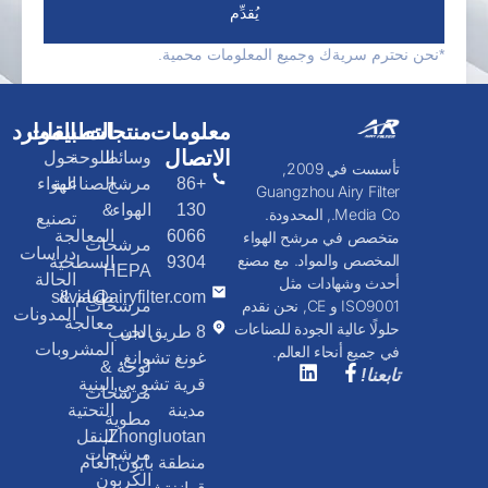
يُقدِّم
*نحن نحترم سريةك وجميع المعلومات محمية.
معلومات
منتجات
التطبيقات
الموارد
الاتصال
وسائط
اللوحة
حول
تأسست في 2009,
+86
مرشح
الصناعية
الهواء
Guangzhou Airy Filter
130
الهواء
&
Media Co., المحدودة.
تصنيع
6066
المعالجة
متخصص في مرشح الهواء
مرشحات
دراسات
المخصص والمواد. مع مصنع
9304
السطحية
HEPA
الحالة
أحدث وشهادات مثل
طعام &
silvia@airyfilter.com
مرشحات
ISO9001 و CE, نحن نقدم
المدونات
معالجة
حلولًا عالية الجودة للصناعات
8 طريق دان
الجيب
المشروبات
في جميع أنحاء العالم.
غونغ تشوانغ,
لوحة &
تابعنا!
قرية تشو يي,
البنية
مرشحات
مدينة
التحتية
مطوية
Zhongluotan,
للنقل
مرشحات
منطقة بايون,
العام
الكربون