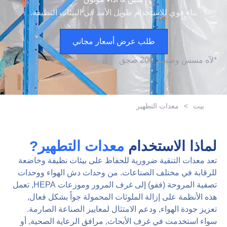
بناء قوي للاستخدام طويل الأمد في البيئات النظيفة.
طلب عرض أسعار مجاني
*
ل
آه
م
س
س
و
ص
س
م
0
0
2
ص
ج
ق
بيت
>
معدات التطهير
لماذا الاستخدام
معدات التطهير?
تعد معدات التنقية ضرورية للحفاظ على بيئات نظيفة وخاضعة
للرقابة في مختلف الصناعات. من وحدات دش الهواء ووحدات
تصفية المروحة (ففو) إلى غرف المرور وموزعات HEPA, تعمل
هذه الأنظمة على إزالة الملوثات المحمولة جواً بشكل فعال,
تعزيز جودة الهواء, ودعم الامتثال لمعايير الصناعة الصارمة.
سواء استخدمت في غرف الأبحاث, مرافق الرعاية الصحية, أو