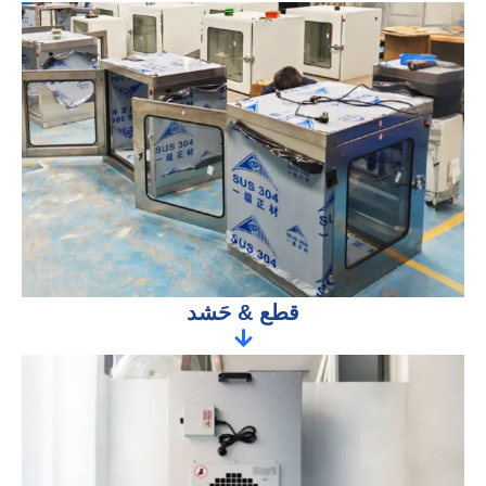
قطع & حَشد