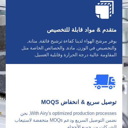
متقدم & مواد قابلة للتخصيص
يوفر مرشح الهواء لدينا كفاءة ترشيح فائقة, متانة,
والتخصيص في الوزن, مادة, والخصائص الخاصة مثل
المقاومة عالية درجة الحرارة وقابلية الغسيل.
توصيل سريع & انخفاض MOQS
With Airy's optimized production processes
, نحن
نضمن التوصيل السريع ودعم MOQs منخفضة لاستيعاب
الشركات من جميع الأحجام.