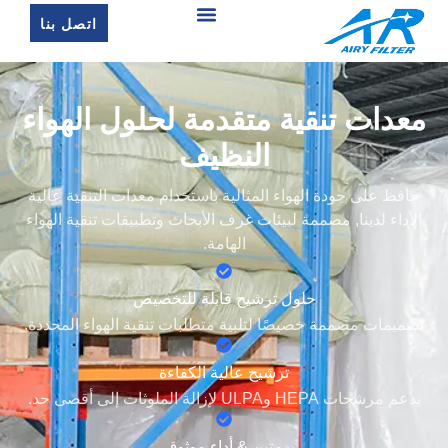
اتصل بنا
معدات تنقية متقدمة لحلول الهواء
النظيف
حافظ على جودة الهواء المثالية باستخدام معدات التنقية عالية
الأداء لدينا, مصممة لبيئات غرف الأبحاث وتطبيقات تنقية الهواء
الهامة.
حلول ترشيح قابلة للتخصيص
تصميمات مصممة خصيصًا لتلبية متطلبات تنقية الهواء المحددة.
ترشيح عالية الكفاءة
يدعم مرشحات HEPA وULPA لإزالة الملوثات إلى أقصى حد.
متين & أداء موثوق