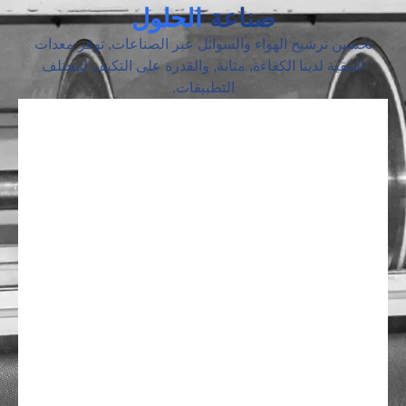
صناعة
الحلول
تحسين ترشيح الهواء والسوائل عبر الصناعات, توفر معدات
التنقية لدينا الكفاءة, متانة, والقدرة على التكيف لمختلف
التطبيقات.