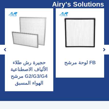
Airy's Solutions
FB لوحة مرشح
حجيرة رش طلاء
الألياف الاصطناعية
G2/G3/G4 مرشح
الهواء المسبق