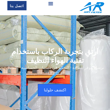
اتصل بنا
ارتقِ بتجربة الركاب باستخدام
تقنية الهواء النظيف
ترشيح موفر للطاقة · التحكم في مسببات الحساسية · الامتثال
لـ LEED
اكتشف حلولنا