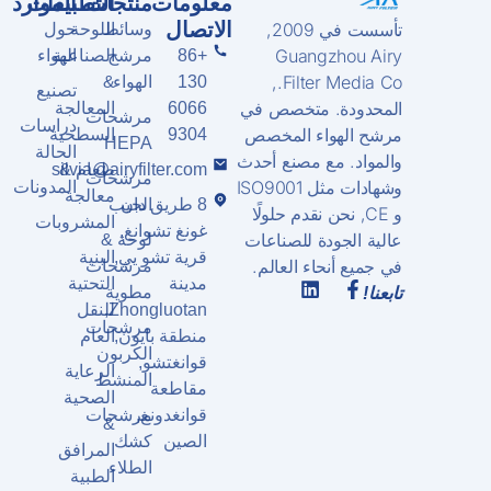
معلومات
منتجات
التطبيقات
الموارد
الاتصال
تأسست في 2009,
وسائط
اللوحة
حول
Guangzhou Airy
+86
مرشح
الصناعية
الهواء
Filter Media Co.,
130
الهواء
&
تصنيع
المحدودة. متخصص في
6066
المعالجة
مرشحات
دراسات
مرشح الهواء المخصص
9304
السطحية
HEPA
الحالة
والمواد. مع مصنع أحدث
طعام &
silvia@airyfilter.com
مرشحات
وشهادات مثل ISO9001
المدونات
معالجة
8 طريق دان
الجيب
و CE, نحن نقدم حلولًا
المشروبات
غونغ تشوانغ,
عالية الجودة للصناعات
لوحة &
قرية تشو يي,
البنية
في جميع أنحاء العالم.
مرشحات
مدينة
التحتية
مطوية
تابعنا!
Zhongluotan,
للنقل
مرشحات
منطقة بايون,
العام
الكربون
قوانغتشو,
الرعاية
المنشط
مقاطعة
الصحية
قوانغدونغ,
مرشحات
&
الصين
كشك
المرافق
الطلاء
الطبية