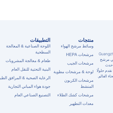
منتجات
التطبيقات
وسائط مرشح الهواء
اللوحة الصناعية & المعالجة
السطحية
Guangzhou Airy
مرشحات HEPA
ص في مرشح
طعام & معالجة المشروبات
مرشحات الجيب
أحدث
البنية التحتية للنقل العام
ISO90 و CE, نحن نقدم حلولًا
لوحة & مرشحات مطوية
ء العالم.
الرعاية الصحية & المرافق الطبي
مرشحات الكربون
المنشط
جودة هواء المباني التجارية
مرشحات كشك الطلاء
التصنيع الصناعي العام
معدات التطهير