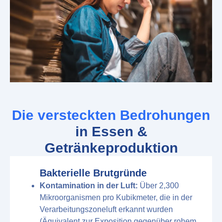
Die versteckten Bedrohungen
in Essen &
Getränkeproduktion
Bakterielle Brutgründe
Kontamination in der Luft:
Über 2,300
Mikroorganismen pro Kubikmeter, die in der
Verarbeitungszoneluft erkannt wurden
(Äquivalent zur Exposition gegenüber rohem