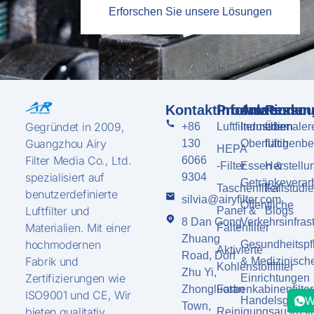
Erforschen Sie unsere Lösungen
Kontaktinformationen
Produkte
Anwendun
Ressou
Gegründet in 2009,
+86
Luftfiltermedien
Industriemaler
Über
Guangzhou Airy
130
Oberflächenb
luftig
HEPA
Filter Media Co., Ltd.
6066
-Filter
Essen &
Herstellu
spezialisiert auf
9304
Getränkeverar
Taschenfilter
Fallstudi
benutzerdefinierte
silvia@airyfilter.com
Öffentliche
Luftfilter und
Panel &
Blogs
8 Dan Gong
Verkehrsinfrast
Materialien. Mit einer
Faltenfilter
Zhuang
hochmodernen
Gesundheitspf
Aktivierte
Road, Dorf
Fabrik und
& Medizinisch
Kohlenstofffilter
Zhu Yi,
Zertifizierungen wie
Einrichtungen
Zhongluotan
Farbenkabinenfilter
ISO9001 und CE, Wir
W
Handelsgebäud
Town,
bieten qualitativ
Reinigungsausrüst