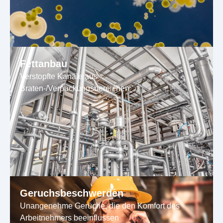
Fettanbau
Verstopfte Kanäle aus
Braten-/Verpackungsbereichen
Geruchsbeschwerden
Unangenehme Gerüche, die den Komfort des
Arbeitnehmers beeinflussen