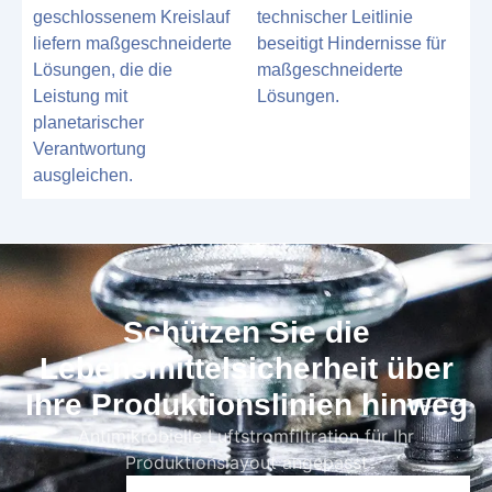
geschlossenem Kreislauf
technischer Leitlinie
liefern maßgeschneiderte
beseitigt Hindernisse für
Lösungen, die die
maßgeschneiderte
Leistung mit
Lösungen.
planetarischer
Verantwortung
ausgleichen.
Schützen Sie die
Lebensmittelsicherheit über
Ihre Produktionslinien hinweg
Antimikrobielle Luftstromfiltration für Ihr
Produktionslayout angepasst