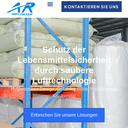
KONTAKTIEREN SIE UNS
Schutz der
Lebensmittelsicherheit
durch saubere
Lufttechnologie
Hygienisches Design, Gefahrkontrolle, Problemloser
Konformität
Erforschen Sie unsere Lösungen