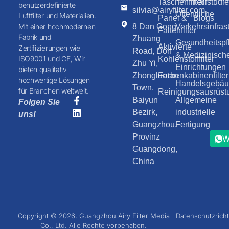
Taschenfilter
Fallstudi
benutzerdefinierte
silvia@airyfilter.com
Öffentliche
Luftfilter und Materialien.
Panel &
Blogs
8 Dan Gong
Verkehrsinfrast
Mit einer hochmodernen
Faltenfilter
Fabrik und
Zhuang
Gesundheitspf
Aktivierte
Zertifizierungen wie
Road, Dorf
& Medizinisch
ISO9001 und CE, Wir
Kohlenstofffilter
Zhu Yi,
Einrichtungen
bieten qualitativ
Zhongluotan
Farbenkabinenfilter
hochwertige Lösungen
Handelsgebäud
Town,
für Branchen weltweit.
Reinigungsausrüst
Baiyun
Allgemeine
Folgen Sie
Bezirk,
industrielle
uns!
Guangzhou,
Fertigung
Provinz
W
Guangdong,
China
Copyright © 2026, Guangzhou Airy Filter Media
Datenschutzricht
Co., Ltd. Alle Rechte vorbehalten.