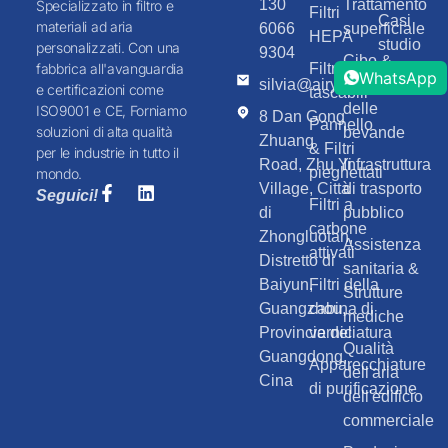
130
Trattamento
Specializzato in filtro e
Filtri
Casi
materiali ad aria
6066
superficiale
HEPA
studio
personalizzati. Con una
9304
Cibo &
Filtri
fabbrica all'avanguardia
WhatsApp
Blog
silvia@airyfilter.com
Elaborazione
e certificazioni come
tascabili
delle
ISO9001 e CE, Forniamo
8 Dan Gong
Pannello
soluzioni di alta qualità
bevande
Zhuang
& Filtri
per le industrie in tutto il
Road, Zhu Yi
Infrastruttura
pieghettati
mondo.
Village, Città
di trasporto
Seguici!
Filtri a
di
pubblico
carbone
Zhongluotan,
Assistenza
attivati
Distretto di
sanitaria &
Baiyun,
Filtri della
Strutture
Guangzhou,
cabina di
mediche
Provincia del
verniciatura
Qualità
Guangdong,
Apparecchiature
dell'aria
Cina
di purificazione
dell'edificio
commerciale