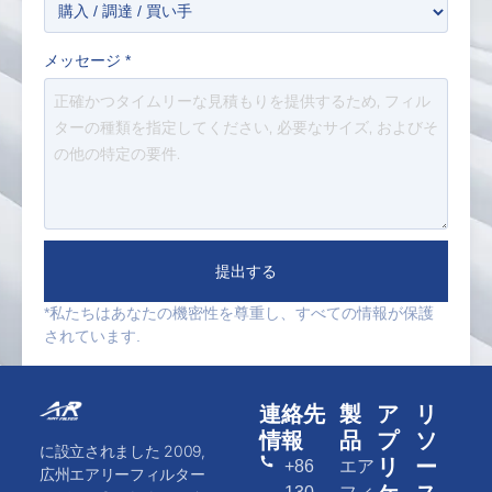
メッセージ
*
提出する
*私たちはあなたの機密性を尊重し、すべての情報が保護
されています.
連絡先
製
ア
リ
情報
品
プ
ソ
に設立されました 2009,
リ
ー
+86
エア
広州エアリーフィルター