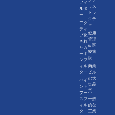
ンフ
フィ
ラス
ルタ
トラ
ー
クチ
アク
ャ
ティ
健康
ブ化
管理
され
& 医
たカ
療施
ーボ
設
ンフ
ィル
商業
ター
ビル
の大
ペイ
気品
ント
質
ブー
スフ
一般
ィル
的な
ター
工業