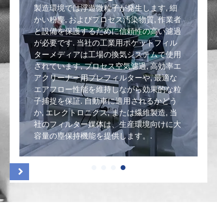
製造環境では浮遊微粒子が発生します, 細
管
かい粉塵, およびプロセス汚染物質, 作業者
と設備を保護するために信頼性の高い濾過
、
が必要です. 当社の工業用ポケットフィル
ターメディアは工場の換気システムで使用
されています, プロセス空気濾過, 高効率エ
アクリーナー用プレフィルターや, 最適な
命
エアフロー性能を維持しながら効果的な粒
子捕捉を保証. 自動車に適用されるかどう
の
か, エレクトロニクス, または繊維製造, 当
に
社のフィルター媒体は、生産環境向けに大
容量の塵保持機能を提供します。.