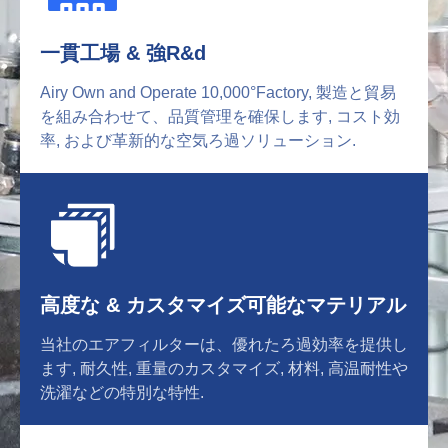
一貫工場 & 強R&d
Airy Own and Operate 10,000°Factory, 製造と貿易
を組み合わせて、品質管理を確保します, コスト効
率, および革新的な空気ろ過ソリューション.
高度な & カスタマイズ可能なマテリアル
当社のエアフィルターは、優れたろ過効率を提供し
ます, 耐久性, 重量のカスタマイズ, 材料, 高温耐性や
洗濯などの特別な特性.