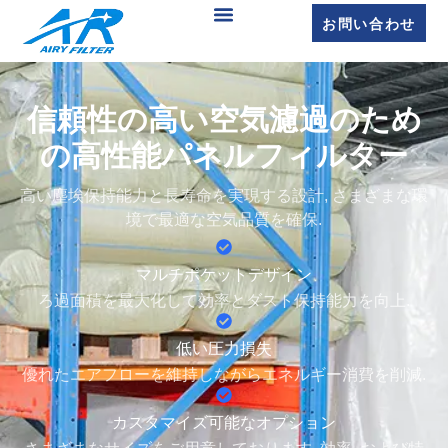
お問い合わせ
信頼性の高い空気濾過のため
の高性能パネルフィルター
高い塵埃保持能力と長寿命を実現する設計, さまざまな環
境で最適な空気品質を確保.
マルチポケットデザイン
ろ過面積を最大化して効率とダスト保持能力を向上.
低い圧力損失
優れたエアフローを維持しながらエネルギー消費を削減.
カスタマイズ可能なオプション