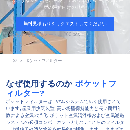
さまざまなサイズをご用意しております, 効率, および特
定の用途向けの材料.
無料見積もりをリクエストしてください
*
L
ああ
m
○
Q
f
r
ああ
メートル
2
0
0
p
c
s
家
>
ポケットフィルター
なぜ使用するのか
ポケットフ
ィルター?
ポケットフィルターはHVACシステムで広く使用されて
います, 産業用換気装置, 高い粉塵保持能力と長い耐用年
数による空気の浄化. ポケット空気清浄機および空気濾過
システムの必須コンポーネントとして, これらのフィルタ
ーは微粒子や汚染物質を効果的に捕集します。. さまざま