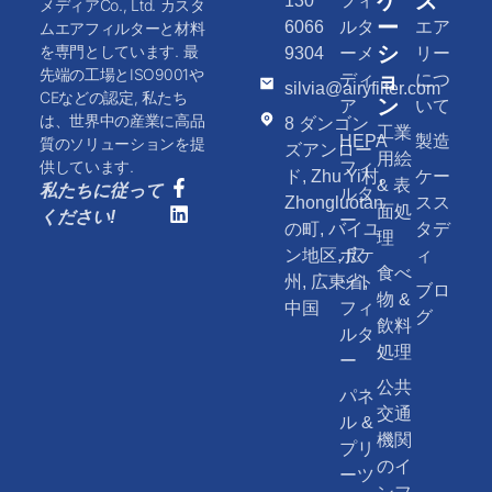
ケ
ス
130
フィ
メディアCo., Ltd. カスタ
ー
6066
ルタ
エア
ムエアフィルターと材料
シ
を専門としています. 最
9304
ーメ
リー
先端の工場とISO9001や
ョ
ディ
につ
silvia@airyfilter.com
CEなどの認定, 私たち
ン
ア
いて
は、世界中の産業に高品
8 ダンゴン
工業
HEPA
製造
質のソリューションを提
ズアンロー
用絵
供しています.
フィ
ド, Zhu Yi村,
ケー
& 表
私たちに従って
ルタ
Zhongluotan
スス
面処
ください!
ー
の町, バイユ
タデ
理
ン地区, 広
ポケ
ィ
食べ
州, 広東省,
ット
ブロ
物 &
中国
フィ
グ
飲料
ルタ
処理
ー
公共
パネ
交通
ル &
機関
プリ
のイ
ーツ