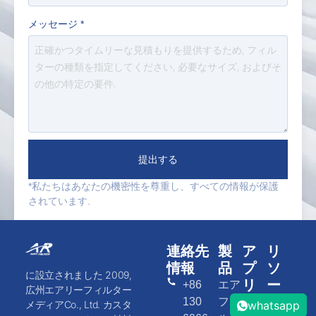
メッセージ
*
提出する
*私たちはあなたの機密性を尊重し、すべての情報が保護
されています.
連絡先
製
ア
リ
情報
品
プ
ソ
に設立されました 2009,
リ
ー
+86
エア
広州エアリーフィルター
ケ
ス
130
フィ
メディアCo., Ltd. カスタ
whatsapp