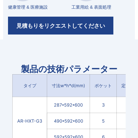
健康管理 & 医療施設
工業用絵 & 表面処理
見積もりをリクエストしてください
製品の技術パラメーター
タイプ
寸法w*h*d(mm)
ポケット
定格エア
287*592*600
3
AR-HXT-G3
490*592*600
5
592*592*600
6