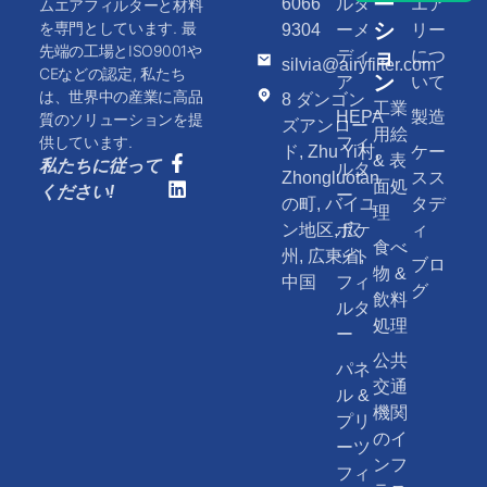
ー
6066
ルタ
エア
ムエアフィルターと材料
シ
を専門としています. 最
9304
ーメ
リー
先端の工場とISO9001や
ョ
ディ
につ
silvia@airyfilter.com
CEなどの認定, 私たち
ン
ア
いて
は、世界中の産業に高品
8 ダンゴン
工業
HEPA
製造
質のソリューションを提
ズアンロー
用絵
供しています.
フィ
ド, Zhu Yi村,
ケー
& 表
私たちに従って
ルタ
Zhongluotan
スス
面処
ください!
ー
の町, バイユ
タデ
理
ン地区, 広
ポケ
ィ
食べ
州, 広東省,
ット
ブロ
物 &
中国
フィ
グ
飲料
ルタ
処理
ー
公共
パネ
交通
ル &
機関
プリ
のイ
ーツ
ンフ
フィ