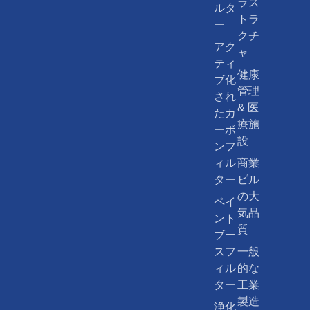
ラス
ルタ
トラ
ー
クチ
アク
ャ
ティ
健康
ブ化
管理
され
& 医
たカ
療施
ーボ
設
ンフ
ィル
商業
ター
ビル
の大
ペイ
気品
ント
質
ブー
スフ
一般
ィル
的な
ター
工業
製造
浄化