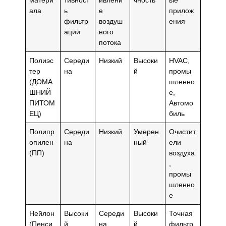
ала
ь
е
прилож
фильтр
воздуш
ения
ации
ного
потока
Полиэс
Середи
Низкий
Высоки
HVAC,
тер
на
й
промы
(ДОМА
шленно
ШНИЙ
е,
ПИТОМ
Автомо
ЕЦ)
биль
Полипр
Середи
Низкий
Умерен
Очистит
опилен
на
ный
ели
(ПП)
воздуха
,
промы
шленно
е
Нейлон
Высоки
Середи
Высоки
Точная
(Пенси
й
на
й
фильтр