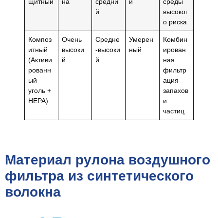
щитный
на
средни
й
среды
й
высоког
о риска
Композ
Очень
Средне
Умерен
Комбин
итный
высоки
-высоки
ный
ирован
(Активи
й
й
ная
рованн
фильтр
ый
ация
уголь +
запахов
HEPA)
и
частиц
Материал рулона воздушного
фильтра из синтетического
волокна