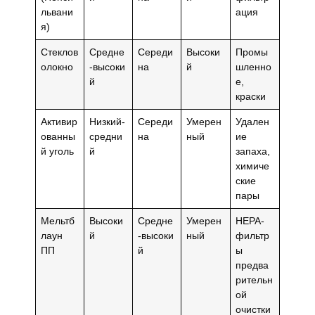
львани
ация
я)
Стеклов
Средне
Середи
Высоки
Промы
олокно
-высоки
на
й
шленно
й
е,
краски
Активир
Низкий-
Середи
Умерен
Удален
ованны
средни
на
ный
ие
й уголь
й
запаха,
химиче
ские
пары
Мельтб
Высоки
Средне
Умерен
HEPA-
лаун
й
-высоки
ный
фильтр
ПП
й
ы
предва
рительн
ой
очистки