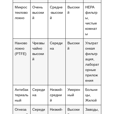
Микрос
Очень
Средне
Высоки
HEPA
теклово
высоки
-высоки
й
фильтр
локно
й
й
ы,
чистые
комнат
ы
Наново
Чрезвы
Середи
Высоки
Ультрат
локно
чайно
на
й
онкая
(PTFE)
высоки
фильтр
й
ация,
лаборат
орные
прилож
ения
Антибак
Середи
Низкий-
Умерен
Больни
териаль
на
средни
ный
цы,
ный
й
Жилой
Огнеза
Середи
Низкий-
Высоки
Заводы,