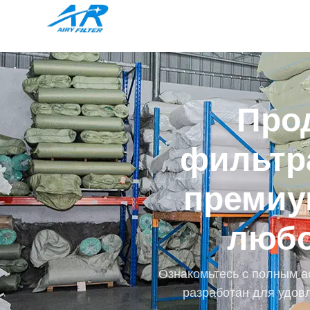
Про
фильтр
премиу
любо
Ознакомьтесь с полным а
разработан для удов