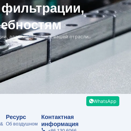
 фильтрации,
ребностям
ии, адаптированные к вашей отрасли..
WhatsApp
Ресурс
Контактная
информация
 &
Об воздушном
+86 130 6066