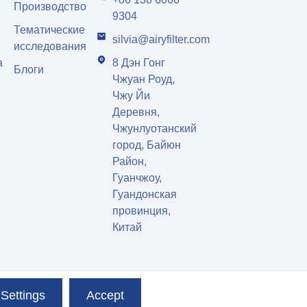
Производство
9304
Тематические
silvia@airyfilter.com
исследования
а
8 Дэн Гонг
Блоги
Чжуан Роуд,
Чжу Йи
Деревня,
Чжунлуотанский
город, Байюн
Район,
Гуанчжоу,
Гуандонская
провинция,
Китай