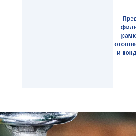
Пре
филь
рамк
отопле
и кон