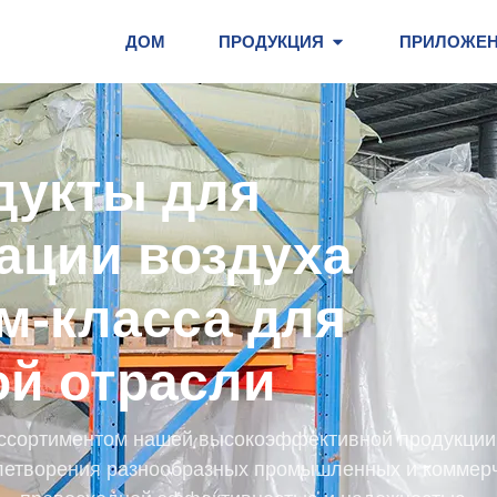
ДОМ
ПРОДУКЦИЯ
ПРИЛОЖЕ
дукты для
ации воздуха
м-класса для
й отрасли
ссортиментом нашей высокоэффективной продукции
летворения разнообразных промышленных и коммерч