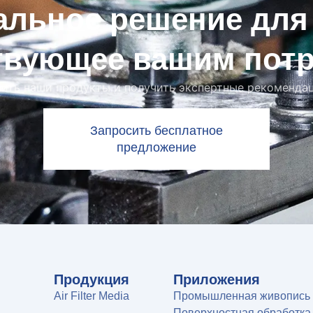
альное решение для
твующее вашим пот
чить наши продукты и получить экспертные рекомендац
Запросить бесплатное
предложение
Продукция
Приложения
Air Filter Media
Промышленная живопись
Поверхностная обработка