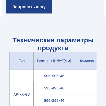
Запросить цену
Технические параметры
продукта
Тип
Размеры Ш*В*Г(мм)
Номинальный во
595*595*46
595*495*46
АР-КХ-G3
595*295*46