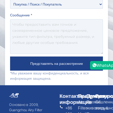
Сообщение
*
Представлять на рассмотрение
WhatsA
*Мы уважаем вашу конфиденциальность, и вся
информация защищена.
Контактная
Продукция
Приложен
Ресурс
информация
Air
Промышленн
Об
Основано в 2009,
+86
Filter
живопись &
воздушн
Guangzhou Airy Filter