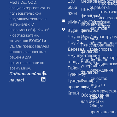
130
Media
Поверхностн
Media Co., ООО.
Произво
6066
обработка
специализироваться на
HEPA
Тематиче
пользовательском
9304
фильтры
Еда &
исследо
воздушном фильтре и
silvia@airyfilter.com
Обработка
Карманные
материалах. С
Блоги
напитков
современной фабрикой
8 Дэн Гонг
фильтры
и сертификатами,
Чжуан Роуд,
Инфраструкт
Панель &
такими как ISO9001 и
Чжу Йи
общественно
Плиссированные
CE, Мы предоставляем
Деревня,
транспорта
фильтры
высококачественные
Чжунлуотанский
решения для
Здравоохран
Активированные
город, Байюн
промышленности по
& Медицинск
углеродные
Район,
всему миру.
учреждения
фильтры
Подписывайтесь
Гуанчжоу,
Качество
на нас!
Гуандонская
Фильтры
воздуха
провинция,
окраски
коммерческог
Китай
Оборудование
здания
для очистки
Общее
промышленн