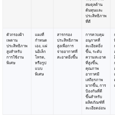
สมดุลด้าน
ต้นทุนและ
ประสิทธิภาพ
ที่ดี
ตัวกรองฝ้า
แผงที่
สารกรอง
การควบคุม
เพดาน
กำหนด
ประสิทธิภาพ
อนุภาคที่
ประสิทธิภาพ
เอง, แผ่
สูงเพื่อการ
ละเอียดยิ่ง
สูงสำหรับ
นอิเล็ก
จ่ายอากาศที่
ขึ้น, ระดับ
การใช้งาน
โทรด,
สะอาดยิ่งขึ้น
ความสะอาด
พิเศษ
หรือรูป
ที่สูงขึ้น,
แบบ
คุณภาพ
พิเศษ
อากาศมี
เสถียรภาพ
มากขึ้น, การ
ป้องกันที่ดี
ขึ้นสำหรับ
ผลิตภัณฑ์ที่
ละเอียดอ่อน