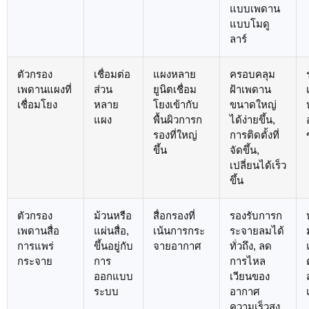
แบบเพดาน
แบบโมดู
ลาร์
ตัวกรอง
เชื่อมต่อ
แผงหลาย
ครอบคลุม
เพดานแผงที่
ส่วน
ยูนิตเชื่อม
ฝ้าเพดาน
เชื่อมโยง
หลาย
โยงเข้ากับ
ขนาดใหญ่
แผง
พื้นผิวการก
ได้ง่ายขึ้น,
รองที่ใหญ่
การติดตั้งที่
ขึ้น
จัดขึ้น,
เปลี่ยนได้เร็ว
ขึ้น
ตัวกรอง
ม้วนหรือ
สื่อกรองที่
รองรับการก
เพดานสื่อ
แผ่นสื่อ,
เน้นการกระ
ระจายลมได้
การแพร่
ขึ้นอยู่กับ
จายอากาศ
ทั่วถึง, ลด
กระจาย
การ
การไหล
ออกแบบ
เวียนของ
ระบบ
อากาศ
ความเร็วสูง