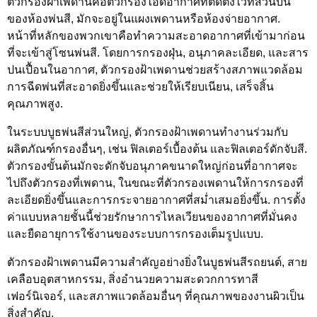
ตัวกรองฝ้าเพดานคือตัวกรองไอดีอากาศที่ติดตั้งไว้ที่ส่วนบน
ของห้องพ่นสี, มักจะอยู่ในแผงเพดานหรือห้องจ่ายอากาศ.
หน้าที่หลักของพวกเขาคือทำความสะอาดอากาศที่เข้ามาก่อน
ที่จะเข้าสู่โซนพ่นสี. โดยการกรองฝุ่น, อนุภาคละเอียด, และสาร
ปนเปื้อนในอากาศ, ตัวกรองฝ้าเพดานช่วยสร้างสภาพแวดล้อม
การฉีดพ่นที่สะอาดยิ่งขึ้นและช่วยให้เรียบเนียน, เสร็จสิ้น
คุณภาพสูง.
ในระบบบูธพ่นสีส่วนใหญ่, ตัวกรองฝ้าเพดานทำงานร่วมกับ
ผลิตภัณฑ์กรองอื่นๆ, เช่น ฟิลเตอร์เบื้องต้น และฟิลเตอร์ดักจับสี.
ตัวกรองขั้นต้นมักจะดักจับอนุภาคขนาดใหญ่ก่อนที่อากาศจะ
ไปถึงตัวกรองที่เพดาน, ในขณะที่ตัวกรองเพดานให้การกรองที่
ละเอียดยิ่งขึ้นและการกระจายอากาศที่สม่ำเสมอยิ่งขึ้น. การตั้ง
ค่าแบบหลายชั้นนี้ช่วยรักษาการไหลเวียนของอากาศที่มั่นคง
และยืดอายุการใช้งานของระบบการกรองเต็มรูปแบบ.
ตัวกรองฝ้าเพดานมีความสำคัญอย่างยิ่งในบูธพ่นสีรถยนต์, สาย
เคลือบอุตสาหกรรม, สิ่งอำนวยความสะดวกการทาสี
เฟอร์นิเจอร์, และสภาพแวดล้อมอื่นๆ ที่คุณภาพของงานผิวเป็น
สิ่งสำคัญ.