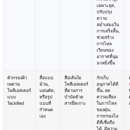
เฉพาะจุด,
ปรับปรุง
ความ
สม่ำเสมอใน
การเสร็จสิ้น,
ช่วยสร้าง
การไหล
เวียนของ
อากาศที่นุ่ม
นวลยิ่งขึ้น
ตัวกรองฝ้า
สื่อแบบ
สื่อเส้นใย
กักเก็บ
เพดาน
ม้วน,
โพลีเอสเตอร์
อนุภาคได้ดี
โพลีเอสเตอร์
แผ่นตัด,
ที่ผ่านการ
ขึ้น, ลด
แบบ
หรือรูป
บำบัดด้วย
ความเสี่ยง
Tackified
แบบที่
สารยึดเกาะ
ในการไหล
กำหนด
ของฝุ่น,
เอง
การกรองไอ
ดีที่เชื่อถือ
ได้, มีความ