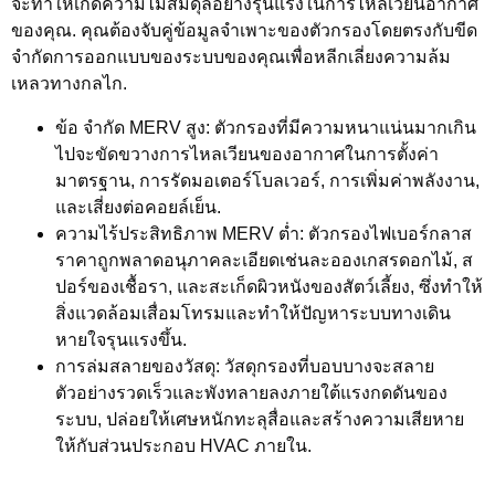
จะทำให้เกิดความไม่สมดุลอย่างรุนแรงในการไหลเวียนอากาศ
ของคุณ. คุณต้องจับคู่ข้อมูลจำเพาะของตัวกรองโดยตรงกับขีด
จำกัดการออกแบบของระบบของคุณเพื่อหลีกเลี่ยงความล้ม
เหลวทางกลไก.
ข้อ จำกัด MERV สูง:
ตัวกรองที่มีความหนาแน่นมากเกิน
ไปจะขัดขวางการไหลเวียนของอากาศในการตั้งค่า
มาตรฐาน, การรัดมอเตอร์โบลเวอร์, การเพิ่มค่าพลังงาน,
และเสี่ยงต่อคอยล์เย็น.
ความไร้ประสิทธิภาพ MERV ต่ำ:
ตัวกรองไฟเบอร์กลาส
ราคาถูกพลาดอนุภาคละเอียดเช่นละอองเกสรดอกไม้, ส
ปอร์ของเชื้อรา, และสะเก็ดผิวหนังของสัตว์เลี้ยง, ซึ่งทำให้
สิ่งแวดล้อมเสื่อมโทรมและทำให้ปัญหาระบบทางเดิน
หายใจรุนแรงขึ้น.
การล่มสลายของวัสดุ:
วัสดุกรองที่บอบบางจะสลาย
ตัวอย่างรวดเร็วและพังทลายลงภายใต้แรงกดดันของ
ระบบ, ปล่อยให้เศษหนักทะลุสื่อและสร้างความเสียหาย
ให้กับส่วนประกอบ HVAC ภายใน.