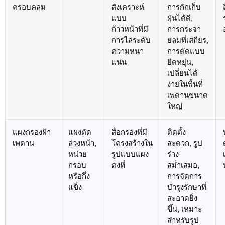
ครอบคลุม
สังเคราะห์
การกักเก็บ
แบบ
ฝุ่นได้ดี,
ก้าวหน้าที่มี
การกระจา
การไล่ระดับ
ยลมที่เสถียร,
ความหนา
การตัดแบบ
แน่น
ยืดหยุ่น,
เปลี่ยนได้
ง่ายในพื้นที่
เพดานขนาด
ใหญ่
แผงกรองฝ้า
แผงตัด
สื่อกรองที่มี
ติดตั้ง
เพดาน
ล่วงหน้า,
โครงสร้างใน
สะดวก, รูป
หน่วย
รูปแบบแผง
ร่าง
กรอบ
คงที่
สม่ำเสมอ,
หรือกึ่ง
การจัดการ
แข็ง
บำรุงรักษาที่
สะอาดยิ่ง
ขึ้น, เหมาะ
สำหรับรูป