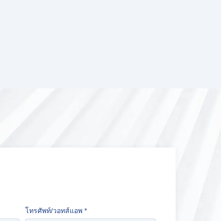
โทรศัพท์/วอทส์แอพ
*