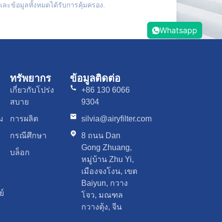
ะข้อมูลทั้งหมดได้รับการคุ้มครอง.
Whatsapp
ทรัพยากร
ข้อมูลติดต่อ
เกี่ยวกับโปร่ง
+86 130 6066
สบาย
9304
ม
การผลิต
silvia@airyfilter.com
กรณีศึกษา
8 ถนน Dan
Gong Zhuang,
บล็อก
หมู่บ้าน Zhu Yi,
เมืองจงโงน, เขต
Baiyun, กวาง
์
โจว, มณฑล
กวางตุ้ง, จีน