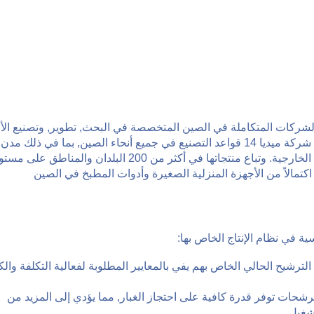
, هي واحدة من أكبر الشركات المتكاملة في الصين المتخصصة في البحث, تطوير, وتصنيع ال
المنزلية. مقرها الرئيسي في شوند, قوانغدونغ, تعمل شركة ميديا 14 قواعد التصنيع في جميع أنحاء الصين, بما في ذلك
شوند, قوانغتشو, وشى, وخفي, وقد انتهى 60 الفروع الخارجية. وتباع منتجاتها في أكثر من 200 البلدان والمناطق ع
ر اكتمالاً من الأجهزة المنزلية الصغيرة وأدوات المطبخ في الصين
لترشيح الحالي الخاص بهم يفي بالمعايير المطلوبة لفعالية التكلفة والك
لمرشحات توفر قدرة كافية على احتجاز الغبار, مما يؤدي إلى المزيد من
شغيل.