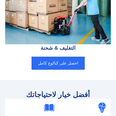
التغليف & شحنة
احصل على كتالوج كامل
أفضل خيار لاحتياجاتك