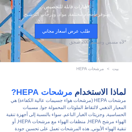
خيارات قابلة للتخصيص
متوفر بأحجام مختلفة, مواد, ودرجات الترشيح.
طلب عرض أسعار مجاني
*
ل
آه
م
س
س
و
ص
س
م
0
0
2
ص
ج
ق
بيت
>
مرشحات HEPA
لماذا الاستخدام
مرشحات HEPA?
مرشحات HEPA (مرشحات هواء جسيمات عالية الكفاءة) هي
المعيار الذهبي لالتقاط الملوثات المحمولة جوا, مسببات
الحساسية, وجزيئات الغبار الناعم. سواء بالنسبة إلى أجهزة تنقية
الهواء مرشح HEPA, منظفات الهواء مع مرشحات HEPA, أو
تنقية الهواء الأيوني, هذه المرشحات تعمل على تحسين جودة