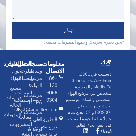
يُقدِّم
*نحن نحترم سريةك وجميع المعلومات محمية.
معلومات
منتجات
التطبيقات
الموارد
الاتصال
وسائط
اللوحة
حول
تأسست في 2009,
+86
مرشح
الصناعية
الهواء
Guangzhou Airy Filter
130
الهواء
&
Media Co., المحدودة.
تصنيع
6066
المعالجة
متخصص في مرشح الهواء
مرشحات
دراسات
المخصص والمواد. مع مصنع
9304
السطحية
HEPA
الحالة
أحدث وشهادات مثل
طعام &
silvia@airyfilter.com
مرشحات
ISO9001 و CE, نحن نقدم
المدونات
معالجة
حلولًا عالية الجودة للصناعات
8 طريق دان
الجيب
المشروبات
في جميع أنحاء العالم.
غونغ تشوانغ,
لوحة &
تابعنا!
قرية تشو يي,
البنية