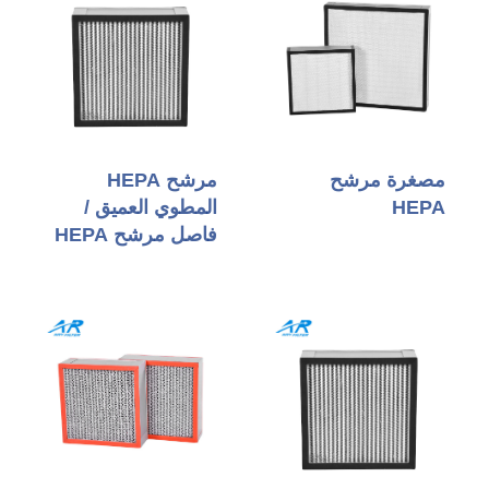
مصغرة مرشح
مرشح HEPA
HEPA
المطوي العميق /
فاصل مرشح HEPA