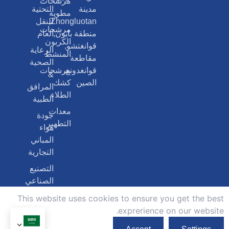
مرشحات
مدينة
التحتية
مطوية
Zhongluotan,
للنقل
مرشحات
منطقة بايون,
العام
الكربون
قوانغتشو,
الرعاية
المنشط
مقاطعة
الصحية
قوانغدونغ,
مرشحات
&
الصين
كشك
المرافق
الطلاء
الطبية
معدات
جودة
التطهير
هواء
المباني
التجارية
التصنيع
الصناعي
العام
This website uses cookies to ensure you get the best
exprerience on our website.
حقوق الطبع والنشر © 2026, Guangzhou Airy Filter
سياسة