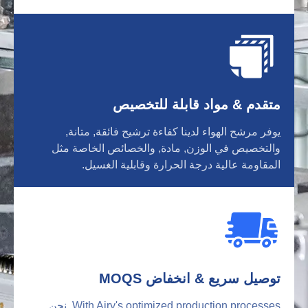
متقدم & مواد قابلة للتخصيص
يوفر مرشح الهواء لدينا كفاءة ترشيح فائقة, متانة,
والتخصيص في الوزن, مادة, والخصائص الخاصة مثل
المقاومة عالية درجة الحرارة وقابلية الغسيل.
توصيل سريع & انخفاض MOQS
With Airy's optimized production processes
, نحن