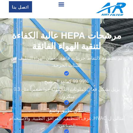
اتصل بنا
مرشحات HEPA عالية الكفاءة
لتنقية الهواء الفائقة
تم تصميمه لالتقاط جزيئات فائقة, ضمان الهواء النظيف في
البيئات الحرجة.
99.99% كفاءة الترشيح
يزيل بشكل فعال الملوثات المحمولة جوا صغيراً مثل 0.3
ميكرون.
نطاق تطبيق واسع
مثالي ل HVAC, غرف التنظيف, المرافق الطبية, والاستخدام
الصناعي.