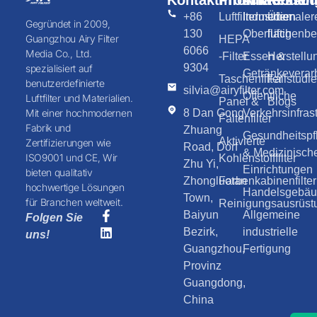
Kontaktinformationen
Produkte
Anwendun
Ressou
+86
Luftfiltermedien
Industriemaler
Über
Gegründet in 2009,
130
Oberflächenb
luftig
Guangzhou Airy Filter
HEPA
6066
Media Co., Ltd.
-Filter
Essen &
Herstellu
9304
spezialisiert auf
Getränkeverar
Taschenfilter
Fallstudi
benutzerdefinierte
silvia@airyfilter.com
Öffentliche
Luftfilter und Materialien.
Panel &
Blogs
8 Dan Gong
Verkehrsinfrast
Mit einer hochmodernen
Faltenfilter
Fabrik und
Zhuang
Gesundheitspf
Aktivierte
Zertifizierungen wie
Road, Dorf
& Medizinisch
ISO9001 und CE, Wir
Kohlenstofffilter
Zhu Yi,
Einrichtungen
bieten qualitativ
Zhongluotan
Farbenkabinenfilter
hochwertige Lösungen
Handelsgebäud
Town,
für Branchen weltweit.
Reinigungsausrüst
Baiyun
Allgemeine
Folgen Sie
Bezirk,
industrielle
uns!
Guangzhou,
Fertigung
Provinz
Guangdong,
China