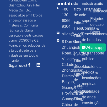
Fundado em 2009,
contato
de
industrial &
arejado
Guangzhou Airy Filter
+86
filtro
Tratamento
Media Co., Ltd.
Fabricaç
130
de ar
de
especialize em filtro de
Estudos
ar personalizado e
6066
superfície
Filtros
de caso
materiais. Com uma
9304
Hepa
Comida &
fábrica de última
Blogs
silvia@airyfilter.com
Processament
geração e certificações
Filtros
de bebidas
como ISO9001 e CE,
8 Dan Gong
de
Fornecemos soluções de
Whatsapp
Zhuang
bolso
Infraestrutura
alta qualidade para
Road, Zhu Yi
de transporte
Painel &
indústrias em todo o
Village,
público
mundo.
Filtros
Cidade de
Siga -nos!
plissados
Assistência
Zhongluotan,
médica &
Filtros
Distrito de
Instalações
de
Baiyun,
médicas
carbono
Guangzhou,
ativados
Qualidade
Província de
do ar de
Guangdong,
Filtros
construção
China
de