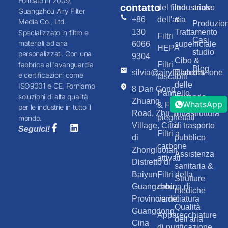
Fondato in 2009,
contatto
del filtro
industriale
arioso
Guangzhou Airy Filter
+86
dell'aria
&
Media Co., Ltd.
Produzio
130
Trattamento
Specializzato in filtro e
Filtri
Casi
materiali ad aria
6066
superficiale
HEPA
studio
personalizzati. Con una
9304
Cibo &
Filtri
fabbrica all'avanguardia
Blog
silvia@airyfilter.com
Elaborazione
e certificazioni come
tascabili
delle
ISO9001 e CE, Forniamo
8 Dan Gong
Pannello
soluzioni di alta qualità
bevande
Zhuang
WhatsApp
& Filtri
per le industrie in tutto il
Road, Zhu Yi
Infrastruttura
pieghettati
mondo.
Village, Città
di trasporto
Seguici!
Filtri a
di
pubblico
carbone
Zhongluotan,
Assistenza
attivati
Distretto di
sanitaria &
Baiyun,
Filtri della
Strutture
Guangzhou,
cabina di
mediche
Provincia del
verniciatura
Qualità
Guangdong,
Apparecchiature
dell'aria
Cina
di purificazione