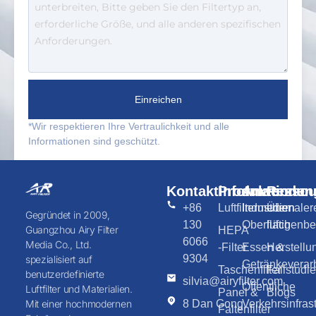
Einreichen
*Wir respektieren Ihre Vertraulichkeit und alle
Informationen sind geschützt.
Kontaktinformationen
Produkte
Anwendun
Ressou
+86
Luftfiltermedien
Industriemaler
Über
Gegründet in 2009,
130
Oberflächenb
luftig
Guangzhou Airy Filter
HEPA
6066
Media Co., Ltd.
-Filter
Essen &
Herstellu
9304
spezialisiert auf
Getränkeverar
Taschenfilter
Fallstudi
benutzerdefinierte
silvia@airyfilter.com
Öffentliche
Luftfilter und Materialien.
Panel &
Blogs
8 Dan Gong
Verkehrsinfrast
Mit einer hochmodernen
Faltenfilter