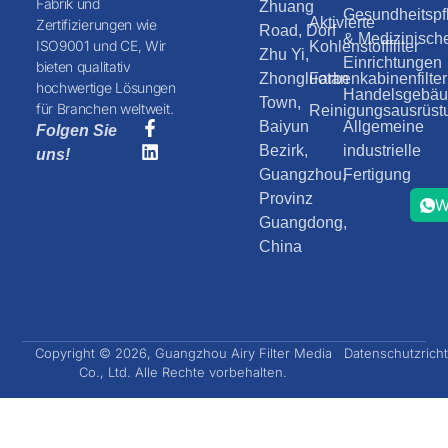
Fabrik und
Zhuang
Gesundheitspf
Aktivierte
Zertifizierungen wie
Road, Dorf
& Medizinisch
ISO9001 und CE, Wir
Kohlenstofffilter
Zhu Yi,
Einrichtungen
bieten qualitativ
Zhongluotan
Farbenkabinenfilter
hochwertige Lösungen
Handelsgebäud
Town,
für Branchen weltweit.
Reinigungsausrüst
Baiyun
Allgemeine
Folgen Sie
Bezirk,
industrielle
uns!
Guangzhou,
Fertigung
Provinz
W
Guangdong,
China
Copyright © 2026, Guangzhou Airy Filter Media
Datenschutzricht
Co., Ltd. Alle Rechte vorbehalten.