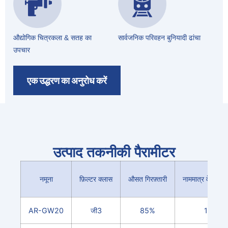
औद्योगिक चित्रकला & सतह का
सार्वजनिक परिवहन बुनियादी ढांचा
उपचार
एक उद्धरण का अनुरोध करें
उत्पाद तकनीकी पैरामीटर
नमूना
फ़िल्टर क्लास
औसत गिरफ़्तारी
नाममात्र वेग (एम
AR-GW20
जी3
85%
1.5