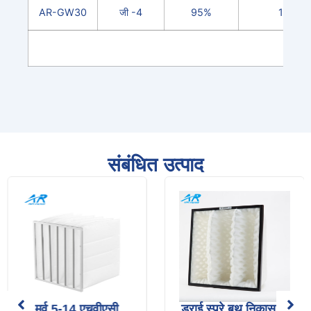
AR-GW30
जी -4
95%
1.5
संबंधित उत्पाद
मर्व 5-14 एचवीएसी
ड्राई स्प्रे बूथ निकास के