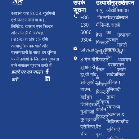
संपर्क
उत्पादों
अनुप्रयोग
संसाधन
सूचना
वायु
औद्योगिक
हवादार
स्थापना करा 2009, गुआंगज़ौ
+86
-फिल्टर
चित्रकला
के बारे
एरी फिल्टर मीडिया कं।,
130
मीडिया
& सतह
में
लिमिटेड. कस्टम एयर फिल्टर
6066
का
और सामग्री में विशेषज्ञ.
हेपा
उत्पादन
ISO9001 और CE जैसे
9304
उपचार
फिल्टर
मामले
अत्याधुनिक कारखाने और
silvia@airyfilter.com
खाना &
पॉकेट
का
प्रमाणपत्रों के साथ, हम दुनिया
पेय
भर में उद्योगों के लिए उच्च गुणवत्ता
8 डैन गोंग
फिल्टर
अध्ययन
-प्रक्रमन
वाले समाधान प्रदान करते हैं.
झुआंग रोड,
पैनल
ब्लॉग
हमारे पर का पालन
झू यी गांव,
सार्वजनिक
&
करें!
झोंग्लुओटन
परिवहन
प्लीटेड
टाउन,
बुनियादी
फिल्टर
बाईयुन
ढांचा
सक्रिय
डिस्ट्रिक्ट,
स्वास्थ्य
कार्बन
गुआंगज़ौ,
देखभाल &
फिल्टर
गुयाङ्ग्डोंग
चिकित्सकीय
प्रोविन्स,
पेंट
सुविधाएं
चीन
बूथ