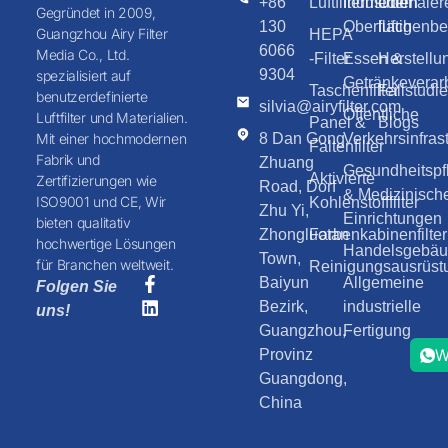
+86
Luftfiltermedien
Industriemaler
Über
Gegründet in 2009,
130
Oberflächenb
luftig
Guangzhou Airy Filter
HEPA
6066
Media Co., Ltd.
-Filter
Essen &
Herstellu
9304
spezialisiert auf
Getränkeverar
Taschenfilter
Fallstudi
benutzerdefinierte
silvia@airyfilter.com
Öffentliche
Luftfilter und Materialien.
Panel &
Blogs
8 Dan Gong
Verkehrsinfrast
Mit einer hochmodernen
Faltenfilter
Fabrik und
Zhuang
Gesundheitspf
Aktivierte
Zertifizierungen wie
Road, Dorf
& Medizinisch
ISO9001 und CE, Wir
Kohlenstofffilter
Zhu Yi,
Einrichtungen
bieten qualitativ
Zhongluotan
Farbenkabinenfilter
hochwertige Lösungen
Handelsgebäud
Town,
für Branchen weltweit.
Reinigungsausrüst
Baiyun
Allgemeine
Folgen Sie
Bezirk,
industrielle
uns!
Guangzhou,
Fertigung
W
Provinz
Guangdong,
China