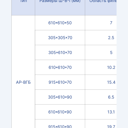
Тип
Размеры Ш*В*Г(мм)
Область фильтра(
610*610*50
7
305*305*70
2.5
305*610*70
5
610*610*70
10.2
АР-ВГБ
915*610*70
15.4
305*610*90
6.5
610*610*90
13.1
915*610*90
19.7