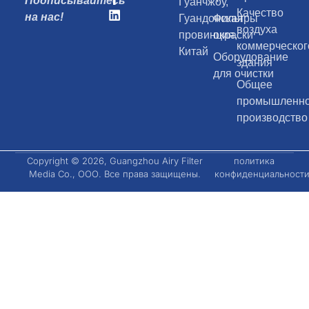
Подписывайтесь
Гуанчжоу,
Качество
на нас!
Гуандонская
Фильтры
воздуха
провинция,
окраски
коммерческог
Китай
Оборудование
здания
для очистки
Общее
промышленн
производство
Copyright © 2026, Guangzhou Airy Filter
политика
Media Co., ООО. Все права защищены.
конфиденциальност