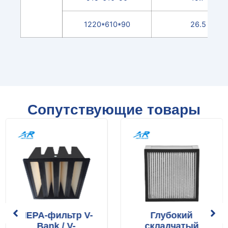
1220*610*90
26.5
Сопутствующие товары
ый
HEPA-фильтр V-
Глубокий
Bank / V-
складчатый