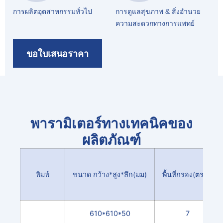
การผลิตอุตสาหกรรมทั่วไป
การดูแลสุขภาพ & สิ่งอำนวย
ความสะดวกทางการแพทย์
ขอใบเสนอราคา
พารามิเตอร์ทางเทคนิคของ
ผลิตภัณฑ์
พิมพ์
ขนาด กว้าง*สูง*ลึก(มม)
พื้นที่กรอง(ตร.ม)
610*610*50
7