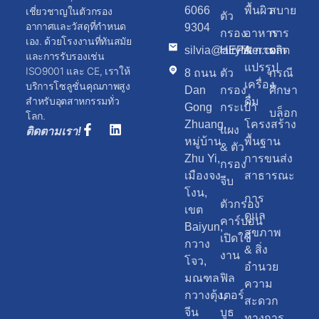
6066
พื้นผิว
สบาย
เชี่ยวชาญในตัวกรอง
ตัว
อากาศและวัสดุที่กำหนด
9304
กรอง
อาหาร
การ
เอง. ด้วยโรงงานที่ทันสมัย
silvia@airyfilter.com
HEPA
& การ
ผลิต
และการรับรองเช่น
แปรรูป
ISO9001 และ CE, เราให้
8 ถนน
ตัว
กรณี
เครื่อง
บริการโซลูชั่นคุณภาพสูง
Dan
กรอง
ศึกษา
สำหรับอุตสาหกรรมทั่ว
ดื่ม
Gong
กระเป๋า
บล็อก
โลก.
Zhuang,
โครงสร้าง
แผง
ติดตามเรา!
หมู่บ้าน
พื้นฐาน
& ตัว
Zhu Yi,
การขนส่ง
กรอง
เมืองจง
สาธารณะ
จีบ
โงน,
การ
ตัวกรอง
เขต
ดูแล
คาร์บอน
Baiyun,
สุขภาพ
เปิดใช้
กวาง
& สิ่ง
งาน
โจว,
อำนวย
มณฑล
ฟิล
ความ
กวางตุ้ง,
เตอร์
สะดวก
จีน
บูธ
ทางการ