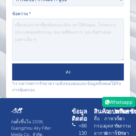
ข้อความ
*
ส่ง
*เราเคารพการรักษาความลับของคุณและข้อมูลทั้งหมดได้รับ
การคุ้มครอง.
Whatsapp
ข้อมูล
สินค้า
แอปพลิเคชั
ทรัพยา
ติดต่อ
สื่อ
ภาพวาด
เกี่ยว
ก่อตั้งขึ้นใน 2009,
+86
กรอง
อุตสาหกรรม
กับ
Guangzhou Airy Filter
130
อากาศ
& การรักษา
โปร่ง
Media Co., จำกัด.