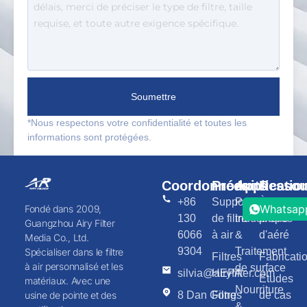
Soumettre
*Nous respectons votre confidentialité et toutes les
informations sont protégées.
Coordonnées
Produits
Applicatio
Ressou
+86
Support
Peinture
À
Whatsap
Fondé dans 2009,
130
de filtre
industrielle
propos
Guangzhou Airy Filter
6066
à air
&
d'aéré
Media Co., Ltd.
9304
Traitement
Spécialiser dans le filtre
Filtres
Fabricati
à air personnalisé et les
de surface
silvia@airyfilter.com
HEPA
Études
matériaux. Avec une
Nourriture
8 Dan Gong
Filtres
de cas
usine de pointe et des
&