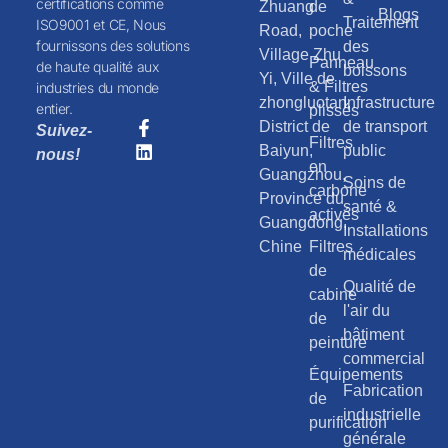
certifications comme
Zhuang
de
Blogs
Traitement
ISO9001 et CE, Nous
Road,
poche
fournissons des solutions
des
Village Zhu
Panneau
de haute qualité aux
boissons
Yi, Ville de
& Filtres
industries du monde
zhongluotan,
Infrastructure
entier.
plissés
District de
de transport
Suivez-
Filtres
Baiyun,
public
nous!
en
Guangzhou,
Soins de
carbone
Province du
santé &
activés
Guangdong,
Installations
Chine
Filtres
médicales
de
Qualité de
cabine
l'air du
de
bâtiment
peinture
commercial
Équipements
Fabrication
de
industrielle
purification
générale