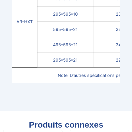
295*595*10
2000
AR-HXT
595*595*21
3600
495*595*21
3400
295*595*21
2200
Note: D'autres spécifications peuvent
Produits connexes