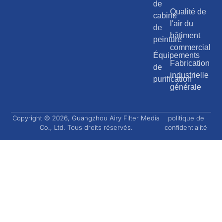
de
Qualité de
cabine
l'air du
de
bâtiment
peinture
commercial
Équipements
Fabrication
de
industrielle
purification
générale
Copyright © 2026, Guangzhou Airy Filter Media
politique de
Co., Ltd. Tous droits réservés.
confidentialité