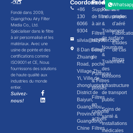
Coordonnées
Produits
Applicatio
Ressou
Whatsap
+86
Support
Peinture
À
Fondé dans 2009,
130
de filtre
industrielle
propos
Guangzhou Airy Filter
6066
à air
&
d'aéré
Media Co., Ltd.
9304
Traitement
Spécialiser dans le filtre
Filtres
Fabricati
à air personnalisé et les
de surface
silvia@airyfilter.com
HEPA
Études
matériaux. Avec une
Nourriture
8 Dan Gong
Filtres
de cas
usine de pointe et des
&
certifications comme
Zhuang
de
Blogs
Traitement
ISO9001 et CE, Nous
Road,
poche
fournissons des solutions
des
Village Zhu
Panneau
de haute qualité aux
boissons
Yi, Ville de
& Filtres
industries du monde
zhongluotan,
Infrastructure
entier.
plissés
District de
de transport
Suivez-
Filtres
Baiyun,
public
nous!
en
Guangzhou,
Soins de
carbone
Province du
santé &
activés
Guangdong,
Installations
Chine
Filtres
médicales