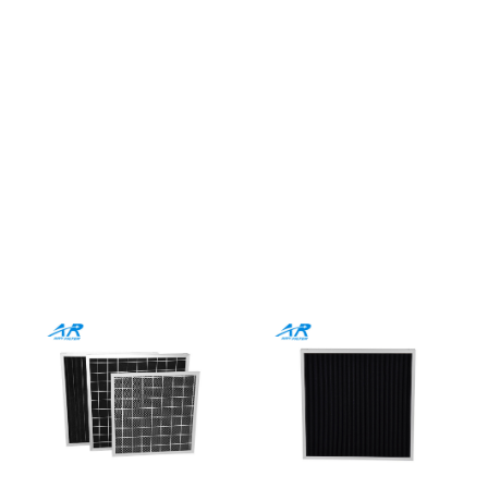
Explore nossos produtos de
meios filtrantes de ar de alta
eficiência
Projetado para precisão industrial, Escalável para
demandas globais
Todos