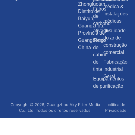
Zhongluotan,
médica &
Filtros
Distrito de
Instalações
de
Baiyun,
médicas
carbono
Guangzhou,
ativados
Qualidade
Província de
do ar de
Guangdong,
Filtros
construção
China
de
comercial
cabine
de
Fabricação
tinta
Industrial
Geral
Equipamentos
de purificação
Copyright © 2026, Guangzhou Airy Filter Media
política de
Co., Ltd. Todos os direitos reservados.
Privacidade