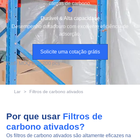
cargas de carbono.
Durável & Alta capacidade
Desempenho duradouro com excelente eficiência de
adsorção.
Solicite uma cotação grátis
*
L
ow
M
O
Q
f
r
o
m
2
0
0
p
c
s
Lar
>
Filtros de carbono ativados
Por que usar
Filtros de
carbono ativados?
Os filtros de carbono ativados são altamente eficazes na