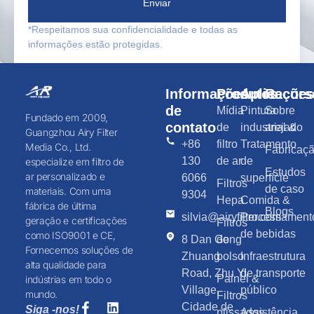
Enviar
*Respeitamos sua confidencialidade e todas as
informações estão protegidas.
Informações
Produtos
Aplicaçõe
Recurs
de
Mídia
Pintura
Sobre
Fundado em 2009,
contato
de
industrial &
arejado
Guangzhou Airy Filter
+86
filtro
Tratamento
Media Co., Ltd.
Fabricaç
130
de ar
de
especialize em filtro de
Estudos
ar personalizado e
6066
superfície
Filtros
de caso
materiais. Com uma
9304
Hepa
Comida &
fábrica de última
Blogs
silvia@airyfilter.com
Processament
geração e certificações
Filtros
de bebidas
como ISO9001 e CE,
8 Dan Gong
de
Fornecemos soluções de
Zhuang
bolso
Infraestrutura
alta qualidade para
Road, Zhu Yi
de transporte
Painel &
indústrias em todo o
Village,
público
mundo.
Filtros
Cidade de
Siga -nos!
plissados
Assistência