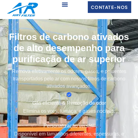
CONTATE-NOS
Filtros de carbono ativados
de alto desempenho para
purificação de ar superior
Remova efetivamente os odores, gases, e poluentes
transportados pelo ar com nossos filtros de carbono
ativados avançados.
Gás eficiente & Remoção de odor
Elimina os vocs, fumaça, e gases nocivos.
Personalização versátil
Disponível em tamanhos diferentes, espessuras, e