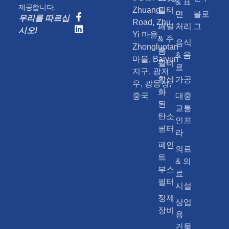
& 표
제공합니다.
Zhuang
필터
면
블로
우리를 따르십
Road, Zhu
패널
처리
그
시오!
Yi 마을,
& 주
음식
Zhongluotan
름
& 음
마을, Baiyun
필터
료
지구, 광저
활성
가공
우, 광동성,
화
중국
대중
된
교통
탄소
인프
필터
라
페인
의료
트
& 의
부스
료
필터
시설
정제
상업
장비
용
건물