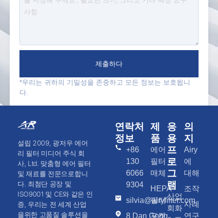
제출하다
*우리는 귀하의 기밀성을 존중하고 모든 정보는 보호됩니
다.
연락처
제
응
의
정보
품
용
지
설립 2009, 광저우 에어
프
+86
에어
Airy
리 필터 미디어 주식 회
로
130
필터
에
사, Ltd. 맞춤형 에어 필터
그
6066
매체
대해
및 재료를 전문으로합니
램
다. 최첨단 공장 및
9304
HEPA
조작
ISO9001 및 CE와 같은 인
산업
silvia@airyfilter.com
필터
사례
증, 우리는 전 세계 산업
회화
을위한 고품질 솔루션을
8 Dan Gong
포켓
연구