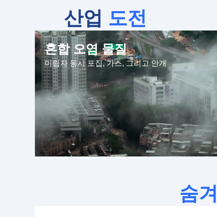
산업
도전
혼합 오염 물질
미립자 동시 포집, 가스, 그리고 안개
숨겨