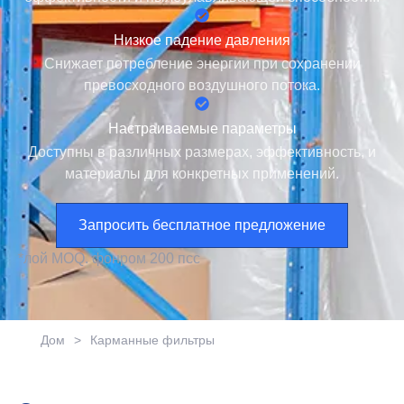
Низкое падение давления
Снижает потребление энергии при сохранении
превосходного воздушного потока.
Настраиваемые параметры
Доступны в различных размерах, эффективность, и
материалы для конкретных применений.
Запросить бесплатное предложение
*
л
ой
М
О
Q.
фон
р
о
м
2
0
0
п
с
с
Дом
>
Карманные фильтры