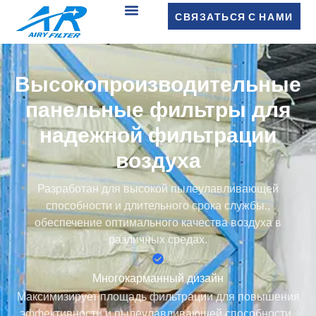
СВЯЗАТЬСЯ С НАМИ
Высокопроизводительные
панельные фильтры для
надежной фильтрации
воздуха
Разработан для высокой пылеулавливающей
способности и длительного срока службы.,
обеспечение оптимального качества воздуха в
различных средах.
Многокарманный дизайн
Максимизирует площадь фильтрации для повышения
эффективности и пылеулавливающей способности..