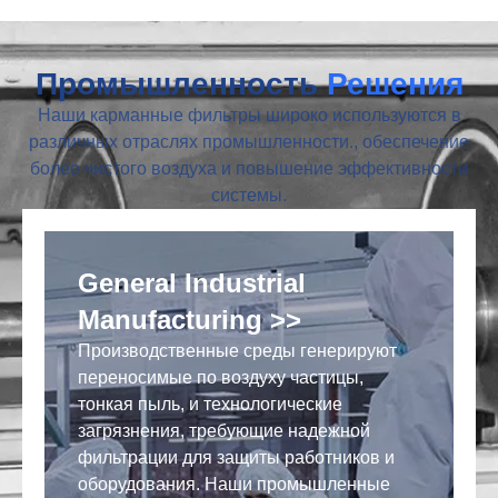
Промышленность
Решения
Наши карманные фильтры широко используются в
различных отраслях промышленности., обеспечение
более чистого воздуха и повышение эффективности
системы.
General Industrial
Manufacturing >>
Производственные среды генерируют
С
переносимые по воздуху частицы,
н
тонкая пыль, и технологические
а
загрязнения, требующие надежной
ф
фильтрации для защиты работников и
к
оборудования. Наши промышленные
п