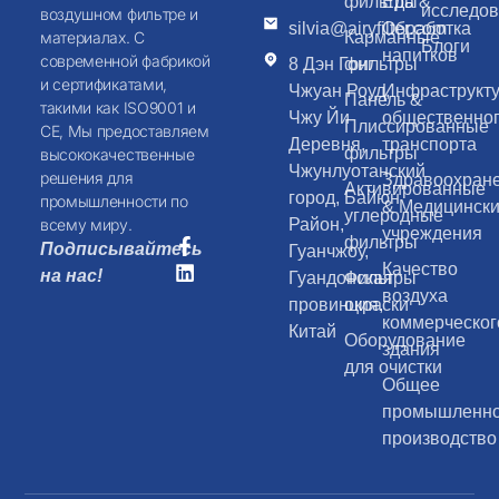
фильтры
Еда &
исследо
воздушном фильтре и
silvia@airyfilter.com
Обработка
Карманные
материалах. С
Блоги
напитков
современной фабрикой
8 Дэн Гонг
фильтры
и сертификатами,
Чжуан Роуд,
Инфраструкт
Панель &
такими как ISO9001 и
Чжу Йи
общественно
Плиссированные
CE, Мы предоставляем
Деревня,
транспорта
фильтры
высококачественные
Чжунлуотанский
решения для
Здравоохран
Активированные
город, Байюн
промышленности по
& Медицинск
углеродные
Район,
всему миру.
учреждения
фильтры
Подписывайтесь
Гуанчжоу,
Качество
на нас!
Гуандонская
Фильтры
воздуха
провинция,
окраски
коммерческог
Китай
Оборудование
здания
для очистки
Общее
промышленн
производство