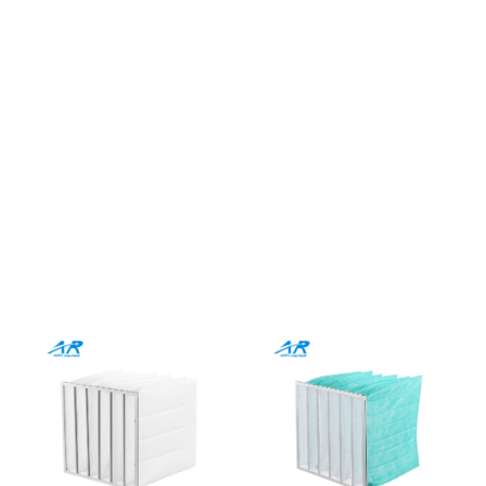
Ознакомьтесь с нашими
высокоэффективными
материалами для
воздушных фильтров
Разработано для промышленной точности,
Масштабируемость для глобальных требований
Все