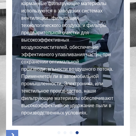
ов
карманные фильтрующие материалы
в
используются в заводских системах
в
вентиляции., фильтрация
ф
технологического воздуха, и фильтры
в
предварительной очистки для
к
высокоэффективных
у
воздухоочистителей, обеспечение
в
эффективного улавливания частиц при
в
сохранении оптимальной
н
производительности воздушного потока.
д
Применяется ли в автомобильной
э
промышленности, Электроника, или
у
текстильное производство, наши
п
фильтрующие материалы обеспечивают
о
высокоэффективное удержание пыли в
производственных условиях.