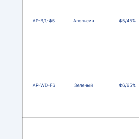
АР-ВД-Ф5
Апельсин
Ф5/45%
АР-WD-F6
Зеленый
Ф6/65%