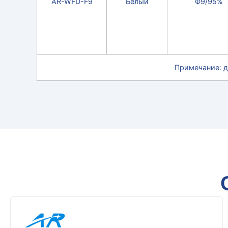
AR-WFD-F9
Белый
Ф9/95%
Примечание: д