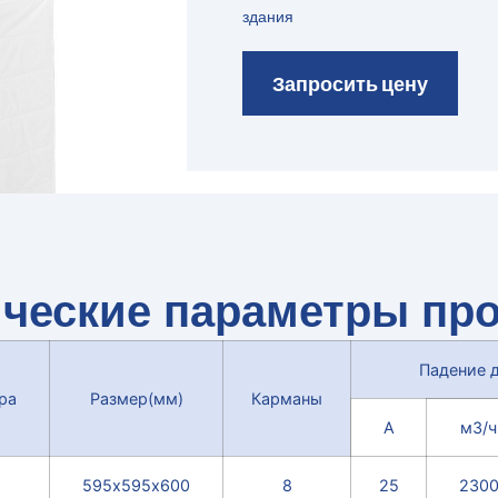
здания
Запросить цену
ические параметры про
Падение 
ра
Размер(мм)
Карманы
А
м3/ч
595х595х600
8
25
230