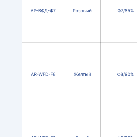
АР-ВФД-Ф7
Розовый
Ф7/85%
AR-WFD-F8
Желтый
Ф8/90%