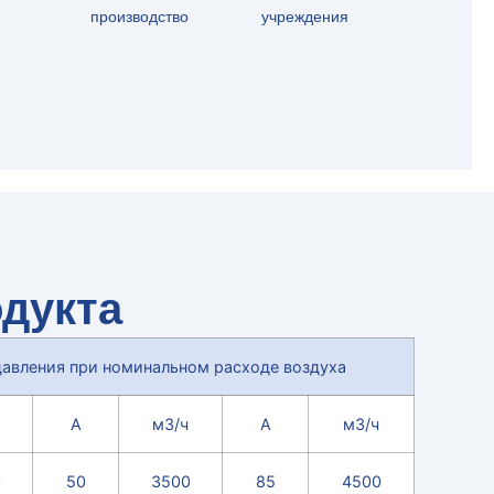
производство
учреждения
дукта
давления при номинальном расходе воздуха
А
м3/ч
А
м3/ч
0
50
3500
85
4500