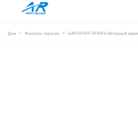
Дом
>
Фильтры окраски
>
G4/F5/F6/F7/F8/F9 Нетканый кар