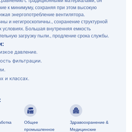
 сравнению с традиционными материалами, он
ние к минимуму, сохраняя при этом высокую
ижая энергопотребление вентилятора.
ны и негигроскопичны., сохранение структурной
х условиях. Большая внутренняя емкость
ельную загрузку пыли., продление срока службы.
и:
изкое давление.
ость фильтрации.
и.
 и ​​классах.
:
аботка
Общее
Здравоохранение &
промышленное
Медицинские