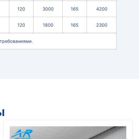
0
120
3000
165
4200
120
1800
165
2300
 требованиями.
ы