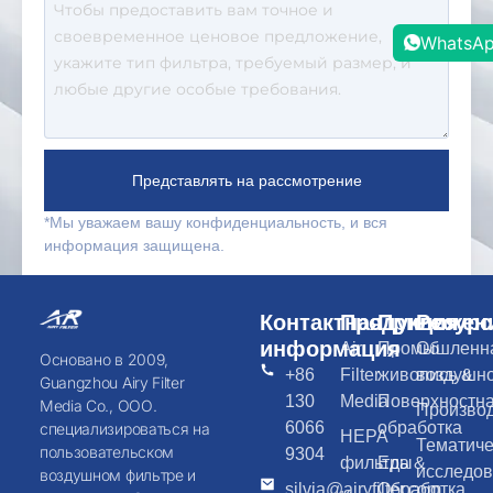
WhatsA
Представлять на рассмотрение
*Мы уважаем вашу конфиденциальность, и вся
информация защищена.
Контактная
Продукция
Приложен
Ресурс
информация
Air
Промышленн
Об
Основано в 2009,
+86
Filter
живопись &
воздушн
Guangzhou Airy Filter
130
Media
Поверхностн
Media Co., ООО.
Произво
6066
обработка
специализироваться на
HEPA
Тематиче
пользовательском
9304
фильтры
Еда &
исследо
воздушном фильтре и
silvia@airyfilter.com
Обработка