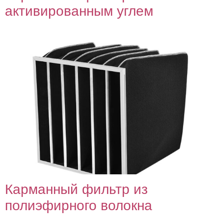
активированным углем
Карманный фильтр из
полиэфирного волокна