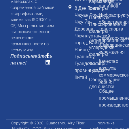
Карманные
материалах. С
Блоги
напитков
современной фабрикой
8 Дэн Гонг
фильтры
и сертификатами,
Чжуан Роуд,
Инфраструкт
Панель &
такими как ISO9001 и
Чжу Йи
общественно
Плиссированные
CE, Мы предоставляем
Деревня,
транспорта
фильтры
высококачественные
Чжунлуотанский
решения для
Здравоохран
Активированные
город, Байюн
промышленности по
& Медицинск
углеродные
Район,
всему миру.
учреждения
фильтры
Подписывайтесь
Гуанчжоу,
Качество
на нас!
Гуандонская
Фильтры
воздуха
провинция,
окраски
коммерческог
Китай
Оборудование
здания
для очистки
Общее
промышленн
производство
Copyright © 2026, Guangzhou Airy Filter
политика
Media Co., ООО. Все права защищены.
конфиденциальност