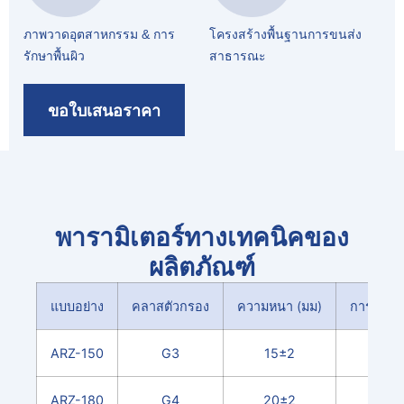
ภาพวาดอุตสาหกรรม & การ
โครงสร้างพื้นฐานการขนส่ง
รักษาพื้นผิว
สาธารณะ
ขอใบเสนอราคา
พารามิเตอร์ทางเทคนิคของ
ผลิตภัณฑ์
แบบอย่าง
คลาสตัวกรอง
ความหนา (มม)
การจับกุม
ARZ-150
G3
15±2
8
ARZ-180
G4
20±2
9