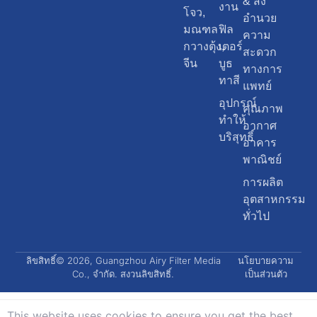
& สิ่ง
งาน
โจว,
อำนวย
มณฑล
ฟิล
ความ
กวางตุ้ง,
เตอร์
สะดวก
จีน
บูธ
ทางการ
ทาสี
แพทย์
อุปกรณ์
คุณภาพ
ทำให้
อากาศ
บริสุทธิ์
อาคาร
พาณิชย์
การผลิต
อุตสาหกรรม
ทั่วไป
ลิขสิทธิ์© 2026, Guangzhou Airy Filter Media
นโยบายความ
Co., จำกัด. สงวนลิขสิทธิ์.
เป็นส่วนตัว
This website uses cookies to ensure you get the best