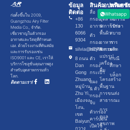
ข้อมูล
สินค้า
แอปพลิเคชั
ทรัพยา
ติดต่อ
สื่อ
ภาพวาด
เกี่ยว
Whatsapp
ก่อตั้งขึ้นใน 2009,
+86
กรอง
อุตสาหกรรม
กับ
Guangzhou Airy Filter
130
อากาศ
& การรักษา
โปร่ง
Media Co., จำกัด.
6066
พื้นผิว
สบาย
เชี่ยวชาญในตัวกรอง
ตัว
อากาศและวัสดุที่กำหนด
9304
กรอง
อาหาร
การ
เอง. ด้วยโรงงานที่ทันสมัย
silvia@airyfilter.com
HEPA
& การ
ผลิต
และการรับรองเช่น
แปรรูป
ISO9001 และ CE, เราให้
8 ถนน
ตัว
กรณี
เครื่อง
บริการโซลูชั่นคุณภาพสูง
Dan
กรอง
ศึกษา
สำหรับอุตสาหกรรมทั่ว
ดื่ม
Gong
กระเป๋า
บล็อก
โลก.
Zhuang,
โครงสร้าง
แผง
ติดตามเรา!
หมู่บ้าน
พื้นฐาน
& ตัว
Zhu Yi,
การขนส่ง
กรอง
เมืองจง
สาธารณะ
จีบ
โงน,
การ
ตัวกรอง
เขต
ดูแล
คาร์บอน
Baiyun,
สุขภาพ
เปิดใช้
กวาง