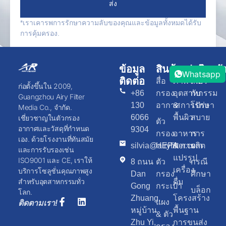
ส่ง
*เราเคารพการรักษาความลับของคุณและข้อมูลทั้งหมดได้รับ
การคุ้มครอง.
ข้อมูล
สินค้า
แอปพลิเคชั
ทรัพยา
Whatsapp
ติดต่อ
สื่อ
ภาพวาด
เกี่ยว
ก่อตั้งขึ้นใน 2009,
+86
กรอง
อุตสาหกรรม
กับ
Guangzhou Airy Filter
130
อากาศ
& การรักษา
โปร่ง
Media Co., จำกัด.
6066
พื้นผิว
สบาย
เชี่ยวชาญในตัวกรอง
ตัว
อากาศและวัสดุที่กำหนด
9304
กรอง
อาหาร
การ
เอง. ด้วยโรงงานที่ทันสมัย
silvia@airyfilter.com
HEPA
& การ
ผลิต
และการรับรองเช่น
แปรรูป
ISO9001 และ CE, เราให้
8 ถนน
ตัว
กรณี
เครื่อง
บริการโซลูชั่นคุณภาพสูง
Dan
กรอง
ศึกษา
สำหรับอุตสาหกรรมทั่ว
ดื่ม
Gong
กระเป๋า
บล็อก
โลก.
Zhuang,
โครงสร้าง
แผง
ติดตามเรา!
หมู่บ้าน
พื้นฐาน
& ตัว
Zhu Yi,
การขนส่ง