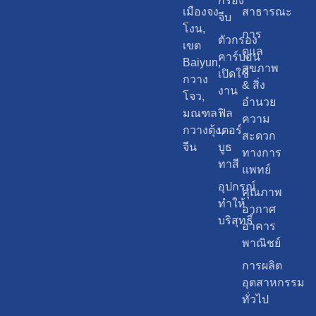
กรอง
เมืองจง
สาธารณะ
จีบ
โงน,
การ
ตัวกรอง
เขต
ดูแล
คาร์บอน
Baiyun,
สุขภาพ
เปิดใช้
กวาง
& สิ่ง
งาน
โจว,
อำนวย
มณฑล
ฟิล
ความ
กวางตุ้ง,
เตอร์
สะดวก
จีน
บูธ
ทางการ
ทาสี
แพทย์
อุปกรณ์
คุณภาพ
ทำให้
อากาศ
บริสุทธิ์
อาคาร
พาณิชย์
การผลิต
อุตสาหกรรม
ทั่วไป