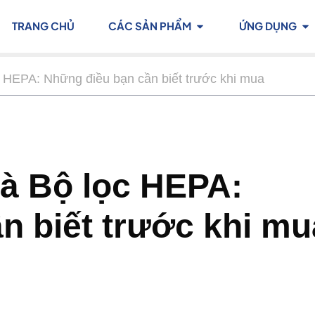
TRANG CHỦ
CÁC SẢN PHẨM
ỨNG DỤNG
c HEPA: Những điều bạn cần biết trước khi mua
và Bộ lọc HEPA:
n biết trước khi mu