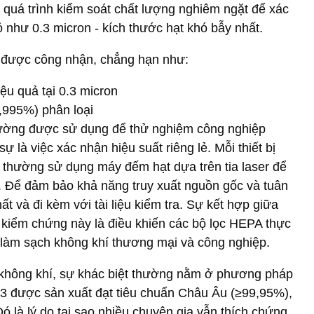
 quá trình kiểm soát chất lượng nghiêm ngặt để xác
 như 0.3 micron - kích thước hạt khó bẫy nhất.
ế được công nhận, chẳng hạn như:
iệu quả tại 0.3 micron
,995%) phân loại
ường được sử dụng để thử nghiệm công nghiệp
 là việc xác nhận hiệu suất riêng lẻ. Mỗi thiết bị
, thường sử dụng máy đếm hạt dựa trên tia laser để
. Để đảm bảo khả năng truy xuất nguồn gốc và tuân
ất và đi kèm với tài liệu kiểm tra. Sự kết hợp giữa
kiểm chứng này là điều khiến các bộ lọc HEPA thực
g làm sạch không khí thương mại và công nghiệp.
 không khí, sự khác biệt thường nằm ở phương pháp
13 được sản xuất đạt tiêu chuẩn Châu Âu (≥99,95%),
ó là lý do tại sao nhiều chuyên gia vẫn thích chứng