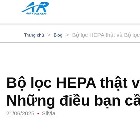
>
>
Bộ lọc HEPA thật và Bộ lọ
Trang chủ
Blog
Bộ lọc HEPA thật 
Những điều bạn cầ
21/06/2025
Silvia