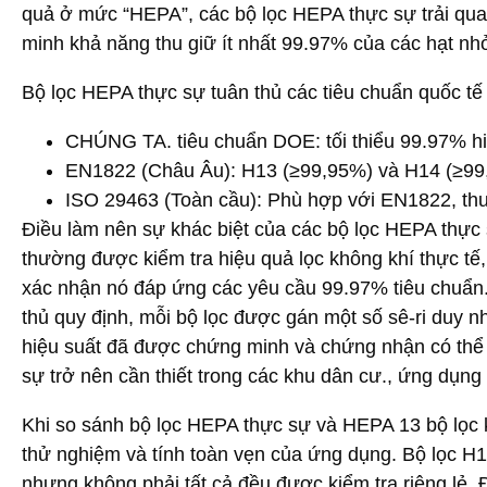
quả ở mức “HEPA”, các bộ lọc HEPA thực sự trải qua
minh khả năng thu giữ ít nhất 99.97% của các hạt nhỏ
Bộ lọc HEPA thực sự tuân thủ các tiêu chuẩn quốc t
CHÚNG TA. tiêu chuẩn DOE
: tối thiểu 99.97% h
EN1822 (Châu Âu)
: H13 (≥99,95%) và H14 (≥99
ISO 29463 (Toàn cầu)
: Phù hợp với EN1822, th
Điều làm nên sự khác biệt của các bộ lọc HEPA thực sự
thường được kiểm tra hiệu quả lọc không khí thực tế
xác nhận nó đáp ứng các yêu cầu 99.97% tiêu chuẩn
thủ quy định, mỗi bộ lọc được gán một số sê-ri duy nh
hiệu suất đã được chứng minh và chứng nhận có thể 
sự trở nên cần thiết trong các khu dân cư., ứng dụn
Khi so sánh bộ lọc HEPA thực sự và HEPA 13 bộ lọc
thử nghiệm và tính toàn vẹn của ứng dụng. Bộ lọc H
nhưng không phải tất cả đều được kiểm tra riêng lẻ. Đ