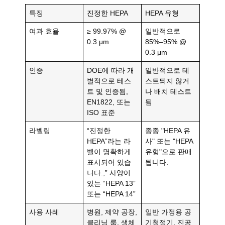
특징
진정한 HEPA
HEPA 유형
여과 효율
≥ 99.97% @
일반적으로
0.3 μm
85%–95% @
0.3 μm
인증
DOE에 따라 개
일반적으로 테
별적으로 테스
스트되지 않거
트 및 인증됨,
나 배치 테스트
EN1822, 또는
됨
ISO 표준
라벨링
“진정한
종종 "HEPA 유
HEPA”라는 라
사" 또는 "HEPA
벨이 명확하게
유형"으로 판매
표시되어 있습
됩니다.
니다.,” 사양이
있는 “HEPA 13”
또는 “HEPA 14”
사용 사례
병원, 제약 공장,
일반 가정용 공
클리닝 룸, 생체
기청정기, 진공