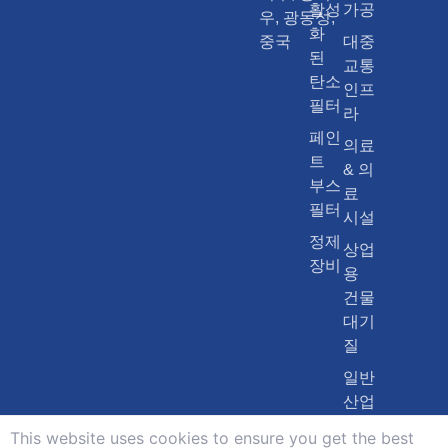
활성
가공
우, 광동성,
화
중국
대중
된
교통
탄소
인프
필터
라
페인
의료
트
& 의
부스
료
필터
시설
정제
상업
장비
용
건물
대기
질
일반
산업
제조
This website uses cookies to ensure you get the best