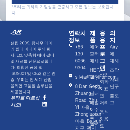
*우리는 귀하의 기밀성을 존중하고 모든 정보는 보호됩니
다.
연락처
제
응
의
정보
품
용
지
설립 2009, 광저우 에어
프
+86
에어
Airy
리 필터 미디어 주식 회
로
130
필터
에
사, Ltd. 맞춤형 에어 필터
그
6066
매체
대해
및 재료를 전문으로합니
램
다. 최첨단 공장 및
9304
HEPA
조작
ISO9001 및 CE와 같은 인
산업
silvia@airyfilter.com
필터
사례
증, 우리는 전 세계 산업
회화
을위한 고품질 솔루션을
8 Dan Gong
포켓
연구
& 표
제공합니다.
Zhuang
필터
면
블로
우리를 따르십
Road, Zhu
패널
처리
그
시오!
Yi 마을,
& 주
음식
Zhongluotan
름
& 음
마을, Baiyun
필터
료
지구, 광저